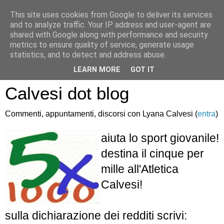
This site uses cookies from Google to deliver its services
and to analyze traffic. Your IP address and user-agent are
shared with Google along with performance and security
metrics to ensure quality of service, generate usage
statistics, and to detect and address abuse.
Atletica Sandro
LEARN MORE
GOT IT
Calvesi dot blog
Commenti, appuntamenti, discorsi con Lyana Calvesi (
entra
)
aiuta lo sport giovanile!
destina il cinque per
mille all'Atletica
Calvesi!
sulla dichiarazione dei redditi scrivi: