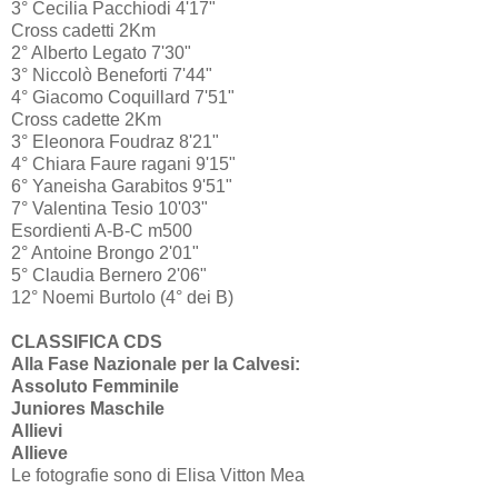
3° Cecilia Pacchiodi 4'17"
Cross cadetti 2Km
2° Alberto Legato 7'30"
3° Niccolò Beneforti 7'44"
4° Giacomo Coquillard 7'51"
Cross cadette 2Km
3° Eleonora Foudraz 8'21"
4° Chiara Faure ragani 9'15"
6° Yaneisha Garabitos 9'51"
7° Valentina Tesio 10'03"
Esordienti A-B-C m500
2° Antoine Brongo 2'01"
5° Claudia Bernero 2'06"
12° Noemi Burtolo (4° dei B)
CLASSIFICA CDS
Alla Fase Nazionale per la Calvesi:
Assoluto Femminile
Juniores Maschile
Allievi
Allieve
Le fotografie sono di Elisa Vitton Mea