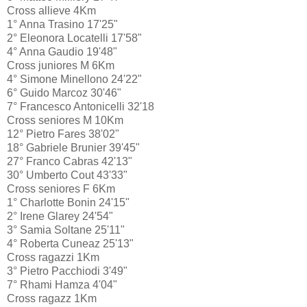
Cross allieve 4Km
1° Anna Trasino 17'25"
2° Eleonora Locatelli 17'58"
4° Anna Gaudio 19'48"
Cross juniores M 6Km
4° Simone Minellono 24'22"
6° Guido Marcoz 30'46"
7° Francesco Antonicelli 32'18
Cross seniores M 10Km
12° Pietro Fares 38'02"
18° Gabriele Brunier 39'45"
27° Franco Cabras 42'13"
30° Umberto Cout 43'33"
Cross seniores F 6Km
1° Charlotte Bonin 24'15"
2° Irene Glarey 24'54"
3° Samia Soltane 25'11"
4° Roberta Cuneaz 25'13"
Cross ragazzi 1Km
3° Pietro Pacchiodi 3'49"
7° Rhami Hamza 4'04"
Cross ragazz 1Km