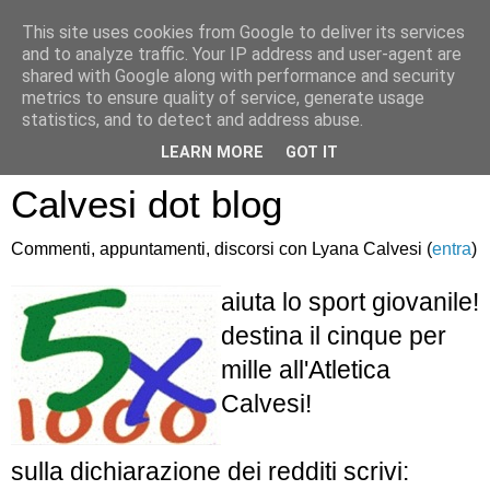
This site uses cookies from Google to deliver its services
and to analyze traffic. Your IP address and user-agent are
shared with Google along with performance and security
metrics to ensure quality of service, generate usage
statistics, and to detect and address abuse.
Atletica Sandro
LEARN MORE
GOT IT
Calvesi dot blog
Commenti, appuntamenti, discorsi con Lyana Calvesi (
entra
)
aiuta lo sport giovanile!
destina il cinque per
mille all'Atletica
Calvesi!
sulla dichiarazione dei redditi scrivi: