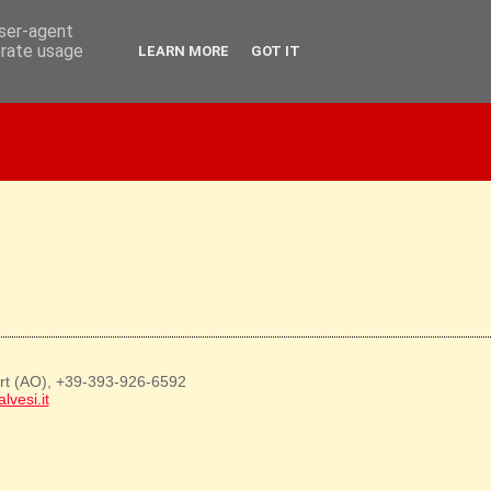
user-agent
erate usage
LEARN MORE
GOT IT
art (AO), +39-393-926-6592
lvesi.it