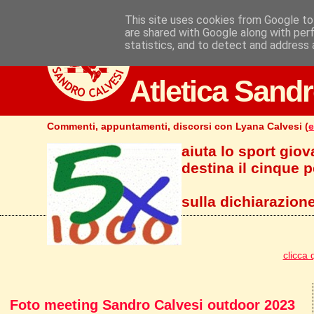
This site uses cookies from Google to 
are shared with Google along with per
statistics, and to detect and address 
Atletica Sandr
Commenti, appuntamenti, discorsi con Lyana Calvesi (
e
aiuta lo sport giov
destina il cinque pe
sulla dichiarazione
clicca 
Foto meeting Sandro Calvesi outdoor 2023