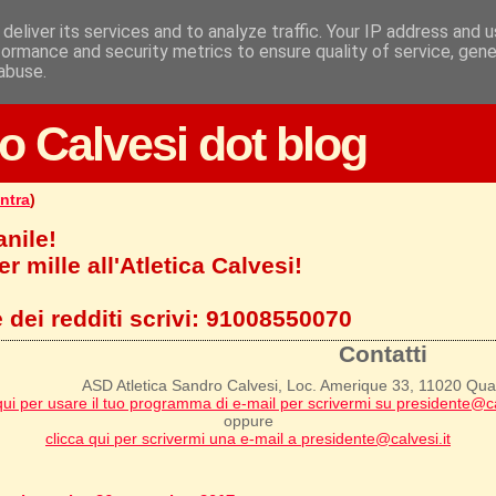
deliver its services and to analyze traffic. Your IP address and 
formance and security metrics to ensure quality of service, gen
abuse.
o Calvesi dot blog
ntra
)
anile!
r mille all'Atletica Calvesi!
 dei redditi scrivi:
91008550070
Contatti
ASD Atletica Sandro Calvesi, Loc. Amerique 33, 11020 Qu
qui per usare il tuo programma di e-mail per scrivermi su presidente@ca
oppure
clicca qui per scrivermi una e-mail a presidente@calvesi.it