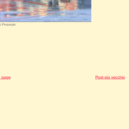
o Proserpio
 page
Post più vecchio