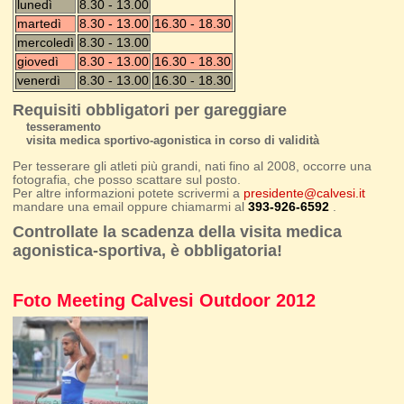
lunedì
8.30 - 13.00
martedì
8.30 - 13.00
16.30 - 18.30
mercoledì
8.30 - 13.00
giovedì
8.30 - 13.00
16.30 - 18.30
venerdì
8.30 - 13.00
16.30 - 18.30
Requisiti obbligatori per gareggiare
tesseramento
visita medica sportivo-agonistica in corso di validità
Per tesserare gli atleti più grandi, nati fino al 2008, occorre una
fotografia, che posso scattare sul posto.
Per altre informazioni potete scrivermi a
presidente@calvesi.it
mandare una email oppure chiamarmi al
393-926-6592
.
Controllate la scadenza della visita medica
agonistica-sportiva, è obbligatoria!
Foto Meeting Calvesi Outdoor 2012