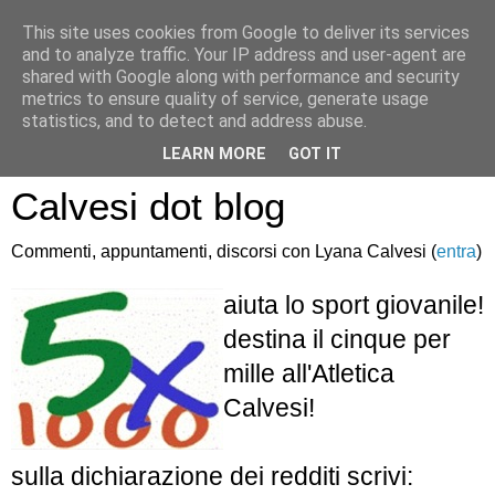
This site uses cookies from Google to deliver its services
and to analyze traffic. Your IP address and user-agent are
shared with Google along with performance and security
metrics to ensure quality of service, generate usage
statistics, and to detect and address abuse.
Atletica Sandro
LEARN MORE
GOT IT
Calvesi dot blog
Commenti, appuntamenti, discorsi con Lyana Calvesi (
entra
)
aiuta lo sport giovanile!
destina il cinque per
mille all'Atletica
Calvesi!
sulla dichiarazione dei redditi scrivi: