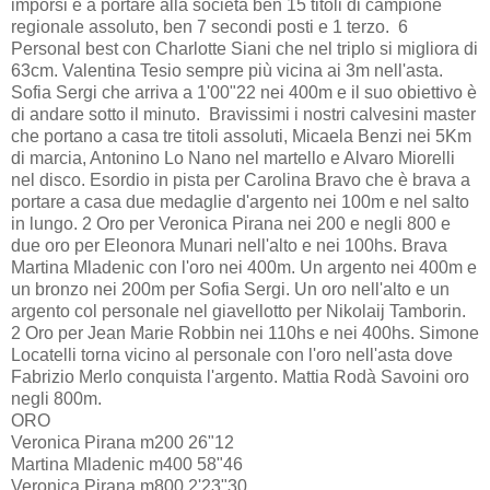
imporsi e a portare alla società ben 15 titoli di campione
regionale assoluto, ben 7 secondi posti e 1 terzo. 6
Personal best con Charlotte Siani che nel triplo si migliora di
63cm. Valentina Tesio sempre più vicina ai 3m nell'asta.
Sofia Sergi che arriva a 1'00"22 nei 400m e il suo obiettivo è
di andare sotto il minuto. Bravissimi i nostri calvesini master
che portano a casa tre titoli assoluti, Micaela Benzi nei 5Km
di marcia, Antonino Lo Nano nel martello e Alvaro Miorelli
nel disco. Esordio in pista per Carolina Bravo che è brava a
portare a casa due medaglie d'argento nei 100m e nel salto
in lungo. 2 Oro per Veronica Pirana nei 200 e negli 800 e
due oro per Eleonora Munari nell'alto e nei 100hs. Brava
Martina Mladenic con l'oro nei 400m. Un argento nei 400m e
un bronzo nei 200m per Sofia Sergi. Un oro nell'alto e un
argento col personale nel giavellotto per Nikolaij Tamborin.
2 Oro per Jean Marie Robbin nei 110hs e nei 400hs. Simone
Locatelli torna vicino al personale con l'oro nell'asta dove
Fabrizio Merlo conquista l'argento. Mattia Rodà Savoini oro
negli 800m.
ORO
Veronica Pirana m200 26"12
Martina Mladenic m400 58"46
Veronica Pirana m800 2'23"30