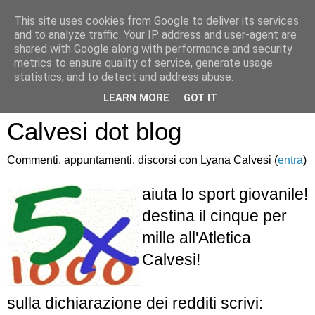
This site uses cookies from Google to deliver its services
and to analyze traffic. Your IP address and user-agent are
shared with Google along with performance and security
metrics to ensure quality of service, generate usage
statistics, and to detect and address abuse.
Atletica Sandro
LEARN MORE
GOT IT
Calvesi dot blog
Commenti, appuntamenti, discorsi con Lyana Calvesi (
entra
)
aiuta lo sport giovanile!
destina il cinque per
mille all'Atletica
Calvesi!
sulla dichiarazione dei redditi scrivi: