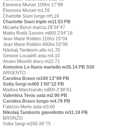
Eleonora Munari 100hs 17"89
Eleonora Munari m1,55
Charlotte Siani lungo m5,16
Charlotte Siani triplo m11.53 PB
Micaela Benzi marcia 29'34"47
Mattia Rodà Savoini m800 2'04"18
Jean Marie Robbin 110hs 15"04
Jean Marie Robbin 400hs 53"06
Nikolaij Tamborin alto m1.70
Simone Locatelli asta m4.10
Alvaro Miorelli disco m22.71
Antonino Lo Nano martello m35.14 PB S50
ARGENTO
Carolina Bravo m100 13"69 PB
Sofia Sergi m400 1'00"22 PB
Martina Marchiando m800 2'38"61
Valentina Tesio asta m2.90 PB
Carolina Bravo lungo m4.78 PB
Fabrizio Merlo asta m3.60
Nikolaij Tamborin giavellotto m31.19 PB
BRONZO
Sofia Sergi m200 26"75