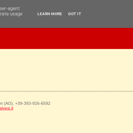
user-agent
erate usage
LEARN MORE
GOT IT
art (AO), +39-393-926-6592
lvesi.it