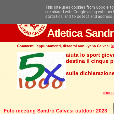
This site uses cookies from Google to 
are shared with Google along with per
statistics, and to detect and address 
Atletica Sandr
Commenti, appuntamenti, discorsi con Lyana Calvesi (
e
aiuta lo sport giov
destina il cinque pe
sulla dichiarazione
clicca 
Foto meeting Sandro Calvesi outdoor 2023