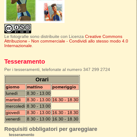
Le fotografie sono distribuite con Licenza
Creative Commons
Attribuzione - Non commerciale - Condividi allo stesso modo 4.0
Internazionale
.
Tesseramento
Per i tesseramenti, telefonate al numero 347 299 2724
Orari
giorno
mattino
pomeriggio
lunedì
8.30 - 13.00
martedì
8.30 - 13.00
16.30 - 18.30
mercoledì
8.30 - 13.00
giovedì
8.30 - 13.00
16.30 - 18.30
venerdì
8.30 - 13.00
16.30 - 18.30
Requisiti obbligatori per gareggiare
tesseramento