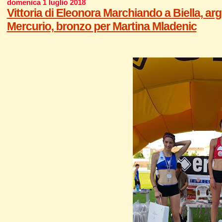
domenica 1 luglio 2018
Vittoria di Eleonora Marchiando a Biella, a
Mercurio, bronzo per Martina Mladenic