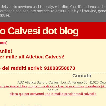
deliver its services and to analyze traffic. Your IP address and 
formance and security metrics to ensure quality of service, gen
abuse.
o Calvesi dot blog
ntra
)
anile!
r mille all'Atletica Calvesi!
 dei redditi scrivi:
91008550070
Contatti
ASD Atletica Sandro Calvesi, Loc. Amerique 33, 11020 Qu
qui per usare il tuo programma di e-mail per scrivermi su presidente@ca
oppure
clicca qui per scrivermi una e-mail a presidente@calvesi.it