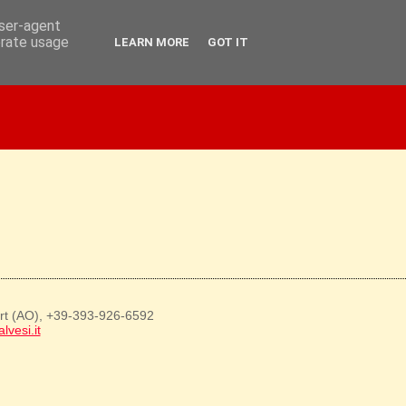
user-agent
erate usage
LEARN MORE
GOT IT
art (AO), +39-393-926-6592
lvesi.it