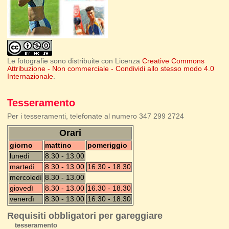
Le fotografie sono distribuite con Licenza
Creative Commons
Attribuzione - Non commerciale - Condividi allo stesso modo 4.0
Internazionale
.
Tesseramento
Per i tesseramenti, telefonate al numero 347 299 2724
Orari
giorno
mattino
pomeriggio
lunedì
8.30 - 13.00
martedì
8.30 - 13.00
16.30 - 18.30
mercoledì
8.30 - 13.00
giovedì
8.30 - 13.00
16.30 - 18.30
venerdì
8.30 - 13.00
16.30 - 18.30
Requisiti obbligatori per gareggiare
tesseramento