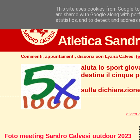
This site uses cookies from Google to 
are shared with Google along with per
statistics, and to detect and address 
Atletica Sandr
Commenti, appuntamenti, discorsi con Lyana Calvesi (
e
aiuta lo sport giov
destina il cinque pe
sulla dichiarazione
clicca 
Foto meeting Sandro Calvesi outdoor 2023