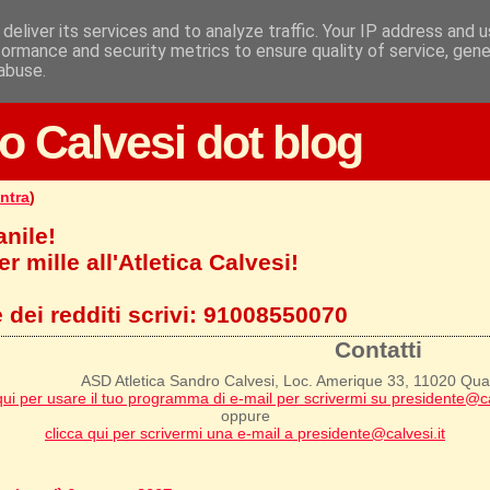
deliver its services and to analyze traffic. Your IP address and 
formance and security metrics to ensure quality of service, gen
abuse.
o Calvesi dot blog
ntra
)
anile!
r mille all'Atletica Calvesi!
 dei redditi scrivi:
91008550070
Contatti
ASD Atletica Sandro Calvesi, Loc. Amerique 33, 11020 Qu
qui per usare il tuo programma di e-mail per scrivermi su presidente@ca
oppure
clicca qui per scrivermi una e-mail a presidente@calvesi.it