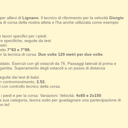
er allievi di
Lignano
. Il tecnico di riferimento per la velocità
Giorgio
a di corsa della nostra atleta e l'ha anche utilizzata come esempio
e lavori specifici per i piedi .
 specifiche, seguite da test
etri.
etto
7"83 e 7"89.
r la tecnica di corsa.
Due
volte 120 metri per due volte
.
dato. Esercizi con gli ostacoli da 76. Passaggi laterali di prima e
amba. Superamento degli ostacoli a un passo di distanza
uite dai test di balzi.
on contromovimento,
2.52.
 con controllo tecnico della corsa.
piedi e per la corsa. Variazioni. Velocità:
4x60 e 2x150
.
ella sua categoria, lavora sodo per guadagnare una partecipazione di
n lei!