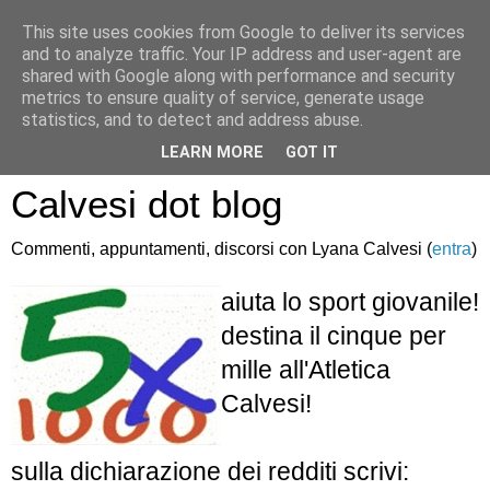
This site uses cookies from Google to deliver its services
and to analyze traffic. Your IP address and user-agent are
shared with Google along with performance and security
metrics to ensure quality of service, generate usage
statistics, and to detect and address abuse.
Atletica Sandro
LEARN MORE
GOT IT
Calvesi dot blog
Commenti, appuntamenti, discorsi con Lyana Calvesi (
entra
)
aiuta lo sport giovanile!
destina il cinque per
mille all'Atletica
Calvesi!
sulla dichiarazione dei redditi scrivi: