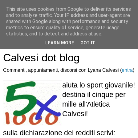
This site uses cookies from Google to deliver its services
and to analyze traffic. Your IP address and user-agent are
shared with Google along with performance and security
metrics to ensure quality of service, generate usage
statistics, and to detect and address abuse.
Atletica Sandro
LEARN MORE
GOT IT
Calvesi dot blog
Commenti, appuntamenti, discorsi con Lyana Calvesi (
entra
)
aiuta lo sport giovanile!
destina il cinque per
mille all'Atletica
Calvesi!
sulla dichiarazione dei redditi scrivi: