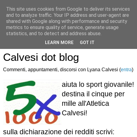
This site uses cookies from Google to deliver its services
and to analyze traffic. Your IP address and user-agent are
shared with Google along with performance and security
metrics to ensure quality of service, generate usage
statistics, and to detect and address abuse.
Atletica Sandro
LEARN MORE
GOT IT
Calvesi dot blog
Commenti, appuntamenti, discorsi con Lyana Calvesi (
entra
)
aiuta lo sport giovanile!
destina il cinque per
mille all'Atletica
Calvesi!
sulla dichiarazione dei redditi scrivi: