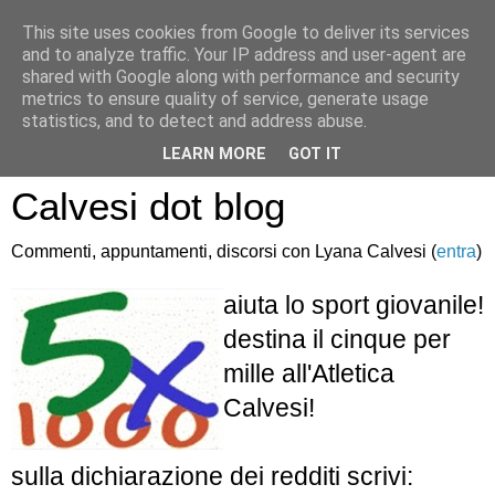
This site uses cookies from Google to deliver its services
and to analyze traffic. Your IP address and user-agent are
shared with Google along with performance and security
metrics to ensure quality of service, generate usage
statistics, and to detect and address abuse.
Atletica Sandro
LEARN MORE
GOT IT
Calvesi dot blog
Commenti, appuntamenti, discorsi con Lyana Calvesi (
entra
)
aiuta lo sport giovanile!
destina il cinque per
mille all'Atletica
Calvesi!
sulla dichiarazione dei redditi scrivi: