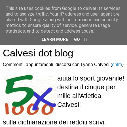
This site uses cookies from Google to deliver its services
and to analyze traffic. Your IP address and user-agent are
shared with Google along with performance and security
metrics to ensure quality of service, generate usage
statistics, and to detect and address abuse.
Atletica Sandro
LEARN MORE
GOT IT
Calvesi dot blog
Commenti, appuntamenti, discorsi con Lyana Calvesi (
entra
)
aiuta lo sport giovanile!
destina il cinque per
mille all'Atletica
Calvesi!
sulla dichiarazione dei redditi scrivi: