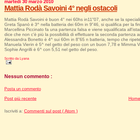
martedì 30 marzo 2010
Mattia Rodà Savoini 4° negli ostacoli
Mattia Rodà Savoini è buon 4° nei 60hs in11"07, anche se la speciali
Greta Spanò è 3^ nella batteria dei 60m in 9"46, si qualifica per la fi
Marcellina Piccinato fa una partenza falsa e viene squalificata all'is
dice che non c'è più la possibilità di effettuare la seconda partenza an
Alessandra Bonetto è 4^ sui 60m in 8"65 n batteria, tempo che ripete 
Manuela Vierin è 5^ nel getto del peso con un buon 7,78 e Mimma Vada
Sophie Angrilli è 6^ con 5,51 nel getto del peso.
Scritto da
Lyana
Nessun commento :
Posta un commento
Post più recente
Home
Iscriviti a:
Commenti sul post ( Atom )