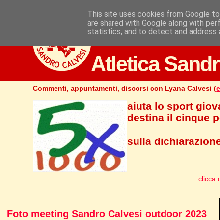
This site uses cookies from Google to 
are shared with Google along with per
statistics, and to detect and address 
Atletica Sandr
Commenti, appuntamenti, discorsi con Lyana Calvesi (
e
aiuta lo sport giov
destina il cinque pe
sulla dichiarazione
clicca 
Foto meeting Sandro Calvesi outdoor 2023