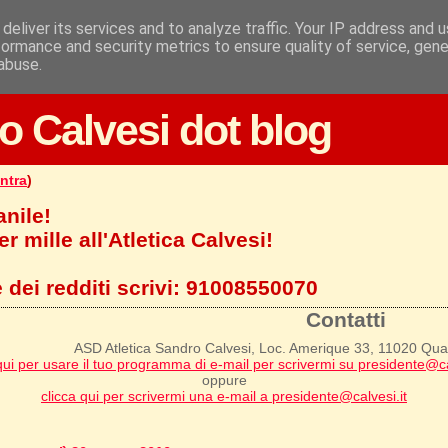
deliver its services and to analyze traffic. Your IP address and 
formance and security metrics to ensure quality of service, gen
abuse.
o Calvesi dot blog
ntra
)
anile!
r mille all'Atletica Calvesi!
 dei redditi scrivi:
91008550070
Contatti
ASD Atletica Sandro Calvesi, Loc. Amerique 33, 11020 Qu
qui per usare il tuo programma di e-mail per scrivermi su presidente@ca
oppure
clicca qui per scrivermi una e-mail a presidente@calvesi.it