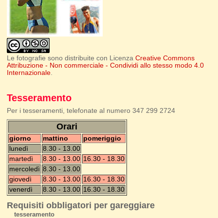
Le fotografie sono distribuite con Licenza
Creative Commons
Attribuzione - Non commerciale - Condividi allo stesso modo 4.0
Internazionale
.
Tesseramento
Per i tesseramenti, telefonate al numero 347 299 2724
Orari
giorno
mattino
pomeriggio
lunedì
8.30 - 13.00
martedì
8.30 - 13.00
16.30 - 18.30
mercoledì
8.30 - 13.00
giovedì
8.30 - 13.00
16.30 - 18.30
venerdì
8.30 - 13.00
16.30 - 18.30
Requisiti obbligatori per gareggiare
tesseramento