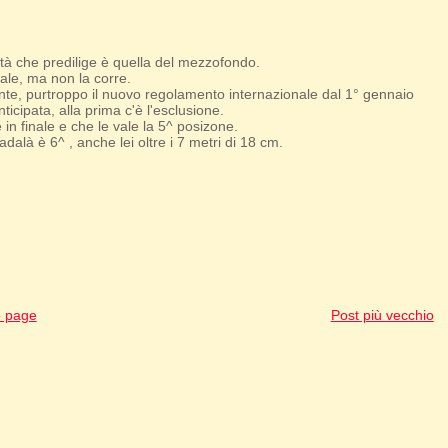
tà che predilige è quella del mezzofondo.
nale, ma non la corre.
tante, purtroppo il nuovo regolamento internazionale dal 1° gennaio
ticipata, alla prima c'è l'esclusione.
in finale e che le vale la 5^ posizone.
là è 6^ , anche lei oltre i 7 metri di 18 cm.
 page
Post più vecchio