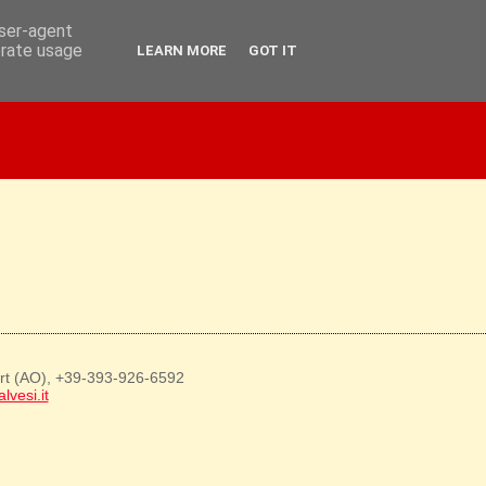
user-agent
erate usage
LEARN MORE
GOT IT
art (AO), +39-393-926-6592
lvesi.it