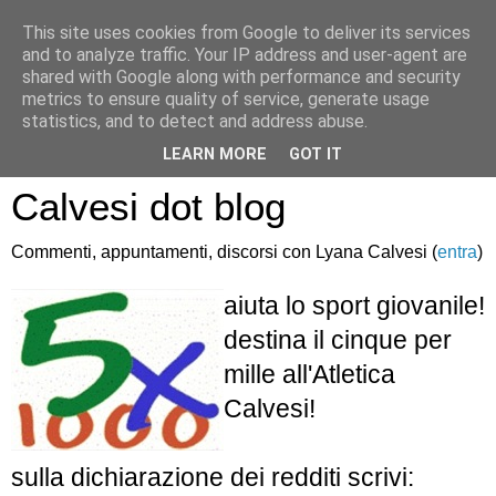
This site uses cookies from Google to deliver its services
and to analyze traffic. Your IP address and user-agent are
shared with Google along with performance and security
metrics to ensure quality of service, generate usage
statistics, and to detect and address abuse.
Atletica Sandro
LEARN MORE
GOT IT
Calvesi dot blog
Commenti, appuntamenti, discorsi con Lyana Calvesi (
entra
)
aiuta lo sport giovanile!
destina il cinque per
mille all'Atletica
Calvesi!
sulla dichiarazione dei redditi scrivi: