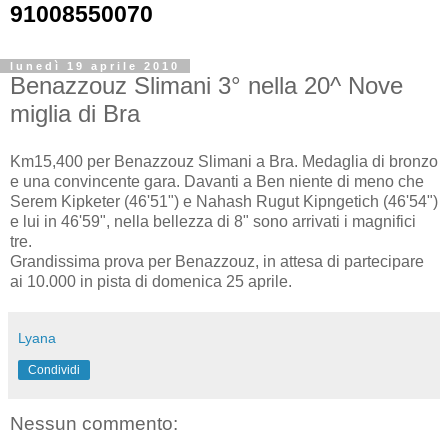
91008550070
lunedì 19 aprile 2010
Benazzouz Slimani 3° nella 20^ Nove
miglia di Bra
Km15,400 per Benazzouz Slimani a Bra. Medaglia di bronzo
e una convincente gara. Davanti a Ben niente di meno che
Serem Kipketer (46'51") e Nahash Rugut Kipngetich (46'54")
e lui in 46'59", nella bellezza di 8" sono arrivati i magnifici
tre.
Grandissima prova per Benazzouz, in attesa di partecipare
ai 10.000 in pista di domenica 25 aprile.
Lyana
Condividi
Nessun commento: