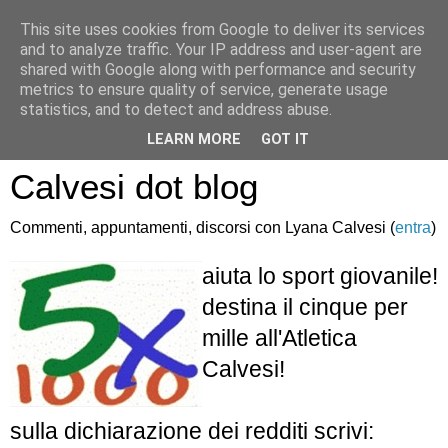
This site uses cookies from Google to deliver its services
and to analyze traffic. Your IP address and user-agent are
shared with Google along with performance and security
metrics to ensure quality of service, generate usage
statistics, and to detect and address abuse.
Atletica Sandro
LEARN MORE
GOT IT
Calvesi dot blog
Commenti, appuntamenti, discorsi con Lyana Calvesi (
entra
)
aiuta lo sport giovanile!
destina il cinque per
mille all'Atletica
Calvesi!
sulla dichiarazione dei redditi scrivi: