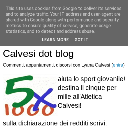
This site uses cookies from Google to deliver its services
and to analyze traffic. Your IP address and user-agent are
shared with Google along with performance and security
metrics to ensure quality of service, generate usage
statistics, and to detect and address abuse.
Atletica Sandro
LEARN MORE
GOT IT
Calvesi dot blog
Commenti, appuntamenti, discorsi con Lyana Calvesi (
entra
)
aiuta lo sport giovanile!
destina il cinque per
mille all'Atletica
Calvesi!
sulla dichiarazione dei redditi scrivi: