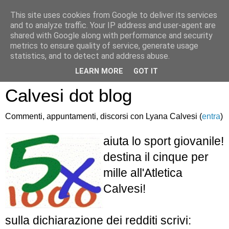
This site uses cookies from Google to deliver its services
and to analyze traffic. Your IP address and user-agent are
shared with Google along with performance and security
metrics to ensure quality of service, generate usage
statistics, and to detect and address abuse.
Atletica Sandro
LEARN MORE
GOT IT
Calvesi dot blog
Commenti, appuntamenti, discorsi con Lyana Calvesi (
entra
)
aiuta lo sport giovanile!
destina il cinque per
mille all'Atletica
Calvesi!
sulla dichiarazione dei redditi scrivi: