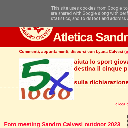
This site uses cookies from Google to 
are shared with Google along with per
statistics, and to detect and address 
Atletica Sandr
Commenti, appuntamenti, discorsi con Lyana Calvesi (
e
aiuta lo sport giov
destina il cinque pe
sulla dichiarazione
clicca 
Foto meeting Sandro Calvesi outdoor 2023