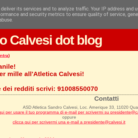
deliver its services and to analyze traffic. Your IP address and 
formance and security metrics to ensure quality of service, gen
abuse.
o Calvesi dot blog
ntra
)
anile!
r mille all'Atletica Calvesi!
 dei redditi scrivi:
91008550070
Contatti
ASD Atletica Sandro Calvesi, Loc. Amerique 33, 11020 Qu
qui per usare il tuo programma di e-mail per scrivermi su presidente@ca
oppure
clicca qui per scrivermi una e-mail a presidente@calvesi.it