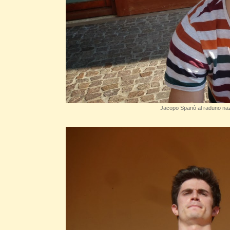
Jacopo Spanò al raduno nazi