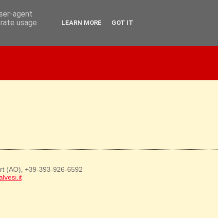
user-agent
erate usage
LEARN MORE
GOT IT
art (AO), +39-393-926-6592
lvesi.it