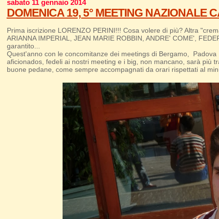
sabato 11 gennaio 2014
DOMENICA 19, 5° MEETING NAZIONALE C
Prima iscrizione LORENZO PERINI!!! Cosa volere di più? Altra
ARIANNA IMPERIAL, JEAN MARIE ROBBIN, ANDRE' COME', FEDERICO 
garantito...
Quest'anno con le concomitanze dei meetings di Bergamo, Padova e 
aficionados, fedeli ai nostri meeting e i big, non mancano, sarà più
buone pedane, come sempre accompagnati da orari rispettati al minut