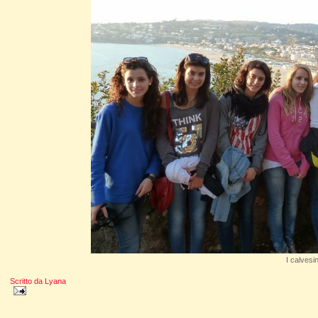
I calvesi
Scritto da
Lyana