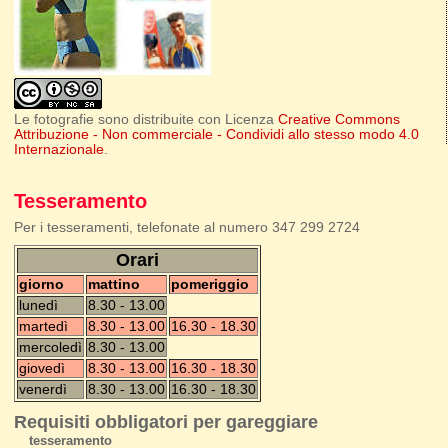
Le fotografie sono distribuite con Licenza
Creative Commons
Attribuzione - Non commerciale - Condividi allo stesso modo 4.0
Internazionale
.
Tesseramento
Per i tesseramenti, telefonate al numero 347 299 2724
Orari
giorno
mattino
pomeriggio
lunedì
8.30 - 13.00
martedì
8.30 - 13.00
16.30 - 18.30
mercoledì
8.30 - 13.00
giovedì
8.30 - 13.00
16.30 - 18.30
venerdì
8.30 - 13.00
16.30 - 18.30
Requisiti obbligatori per gareggiare
tesseramento