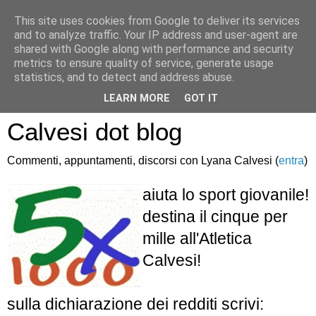
This site uses cookies from Google to deliver its services
and to analyze traffic. Your IP address and user-agent are
shared with Google along with performance and security
metrics to ensure quality of service, generate usage
statistics, and to detect and address abuse.
Atletica Sandro
LEARN MORE
GOT IT
Calvesi dot blog
Commenti, appuntamenti, discorsi con Lyana Calvesi (
entra
)
aiuta lo sport giovanile!
destina il cinque per
mille all'Atletica
Calvesi!
sulla dichiarazione dei redditi scrivi: