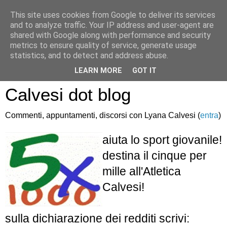
This site uses cookies from Google to deliver its services
and to analyze traffic. Your IP address and user-agent are
shared with Google along with performance and security
metrics to ensure quality of service, generate usage
statistics, and to detect and address abuse.
Atletica Sandro
LEARN MORE
GOT IT
Calvesi dot blog
Commenti, appuntamenti, discorsi con Lyana Calvesi (
entra
)
aiuta lo sport giovanile!
destina il cinque per
mille all'Atletica
Calvesi!
sulla dichiarazione dei redditi scrivi: