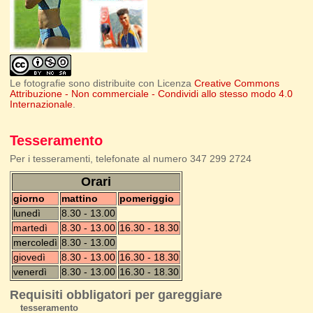
Le fotografie sono distribuite con Licenza
Creative Commons
Attribuzione - Non commerciale - Condividi allo stesso modo 4.0
Internazionale
.
Tesseramento
Per i tesseramenti, telefonate al numero 347 299 2724
Orari
giorno
mattino
pomeriggio
lunedì
8.30 - 13.00
martedì
8.30 - 13.00
16.30 - 18.30
mercoledì
8.30 - 13.00
giovedì
8.30 - 13.00
16.30 - 18.30
venerdì
8.30 - 13.00
16.30 - 18.30
Requisiti obbligatori per gareggiare
tesseramento