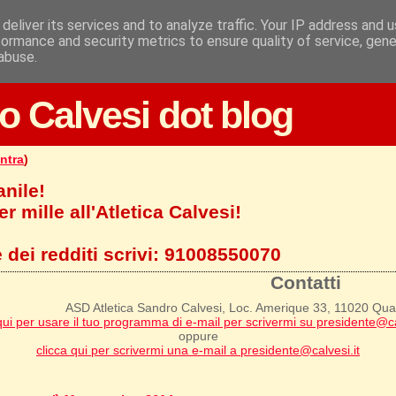
deliver its services and to analyze traffic. Your IP address and 
formance and security metrics to ensure quality of service, gen
abuse.
o Calvesi dot blog
ntra
)
anile!
r mille all'Atletica Calvesi!
 dei redditi scrivi:
91008550070
Contatti
ASD Atletica Sandro Calvesi, Loc. Amerique 33, 11020 Qu
qui per usare il tuo programma di e-mail per scrivermi su presidente@ca
oppure
clicca qui per scrivermi una e-mail a presidente@calvesi.it