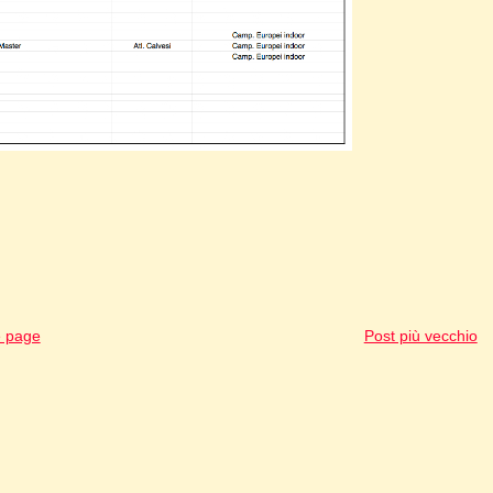
 page
Post più vecchio