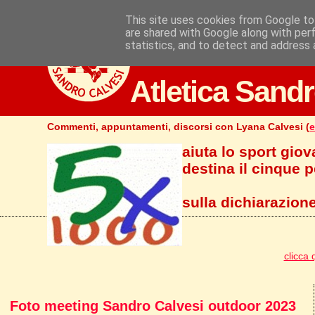
This site uses cookies from Google to 
are shared with Google along with per
statistics, and to detect and address 
Atletica Sandr
Commenti, appuntamenti, discorsi con Lyana Calvesi (
e
aiuta lo sport giov
destina il cinque pe
sulla dichiarazione
clicca 
Foto meeting Sandro Calvesi outdoor 2023