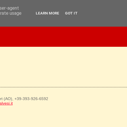
user-agent
erate usage
LEARN MORE
GOT IT
art (AO), +39-393-926-6592
lvesi.it