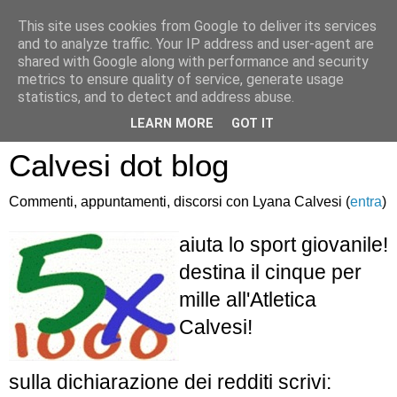
This site uses cookies from Google to deliver its services
and to analyze traffic. Your IP address and user-agent are
shared with Google along with performance and security
metrics to ensure quality of service, generate usage
statistics, and to detect and address abuse.
Atletica Sandro
LEARN MORE
GOT IT
Calvesi dot blog
Commenti, appuntamenti, discorsi con Lyana Calvesi (
entra
)
aiuta lo sport giovanile!
destina il cinque per
mille all'Atletica
Calvesi!
sulla dichiarazione dei redditi scrivi: