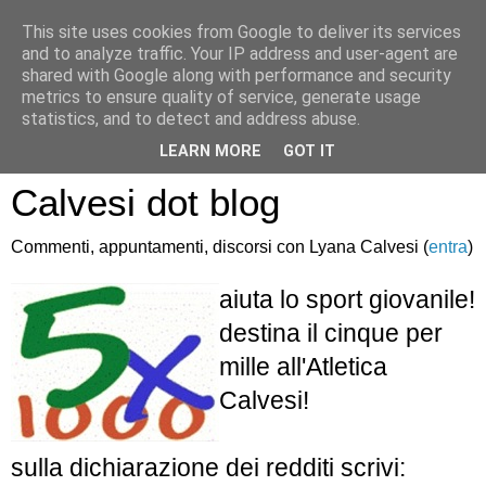
This site uses cookies from Google to deliver its services
and to analyze traffic. Your IP address and user-agent are
shared with Google along with performance and security
metrics to ensure quality of service, generate usage
statistics, and to detect and address abuse.
Atletica Sandro
LEARN MORE
GOT IT
Calvesi dot blog
Commenti, appuntamenti, discorsi con Lyana Calvesi (
entra
)
aiuta lo sport giovanile!
destina il cinque per
mille all'Atletica
Calvesi!
sulla dichiarazione dei redditi scrivi: