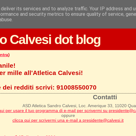
deliver its services and to analyze traffic. Your IP address and 
formance and security metrics to ensure quality of service, gen
abuse.
o Calvesi dot blog
ntra
)
anile!
r mille all'Atletica Calvesi!
 dei redditi scrivi:
91008550070
Contatti
ASD Atletica Sandro Calvesi, Loc. Amerique 33, 11020 Qu
qui per usare il tuo programma di e-mail per scrivermi su presidente@ca
oppure
clicca qui per scrivermi una e-mail a presidente@calvesi.it