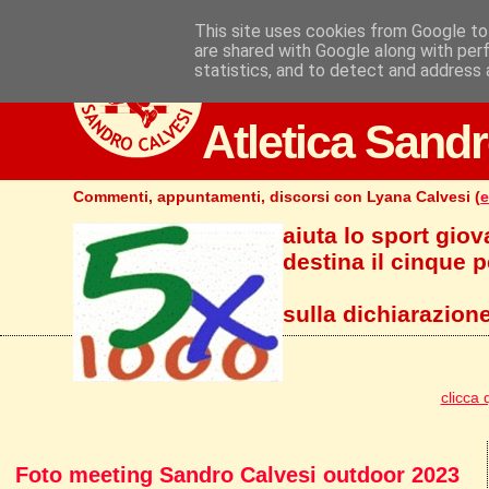
This site uses cookies from Google to 
are shared with Google along with per
statistics, and to detect and address 
Atletica Sandr
Commenti, appuntamenti, discorsi con Lyana Calvesi (
e
aiuta lo sport giov
destina il cinque pe
sulla dichiarazione
clicca 
Foto meeting Sandro Calvesi outdoor 2023