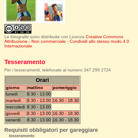
Le fotografie sono distribuite con Licenza
Creative Commons
Attribuzione - Non commerciale - Condividi allo stesso modo 4.0
Internazionale
.
Tesseramento
Per i tesseramenti, telefonate al numero 347 299 2724
Orari
giorno
mattino
pomeriggio
lunedì
8.30 - 13.00
martedì
8.30 - 13.00
16.30 - 18.30
mercoledì
8.30 - 13.00
giovedì
8.30 - 13.00
16.30 - 18.30
venerdì
8.30 - 13.00
16.30 - 18.30
Requisiti obbligatori per gareggiare
tesseramento