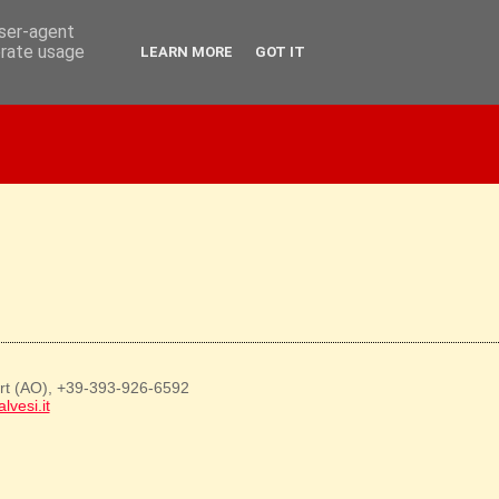
user-agent
erate usage
LEARN MORE
GOT IT
art (AO), +39-393-926-6592
lvesi.it