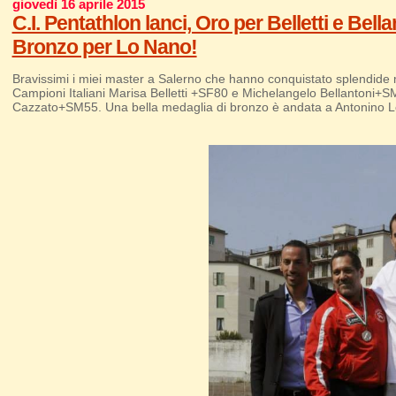
giovedì 16 aprile 2015
C.I. Pentathlon lanci, Oro per Belletti e Bell
Bronzo per Lo Nano!
Bravissimi i miei master a Salerno che hanno conquistato splendide m
Campioni Italiani Marisa Belletti +SF80 e Michelangelo Bellantoni+
Cazzato+SM55. Una bella medaglia di bronzo è andata a Antonino