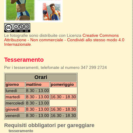
Le fotografie sono distribuite con Licenza
Creative Commons
Attribuzione - Non commerciale - Condividi allo stesso modo 4.0
Internazionale
.
Tesseramento
Per i tesseramenti, telefonate al numero 347 299 2724
Orari
giorno
mattino
pomeriggio
lunedì
8.30 - 13.00
martedì
8.30 - 13.00
16.30 - 18.30
mercoledì
8.30 - 13.00
giovedì
8.30 - 13.00
16.30 - 18.30
venerdì
8.30 - 13.00
16.30 - 18.30
Requisiti obbligatori per gareggiare
tesseramento