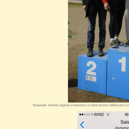
Emanuele Tortorici argento e Antonino Lo Nano bronzo affiancano il vi