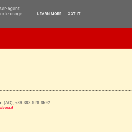
user-agent
erate usage
LEARN MORE
GOT IT
art (AO), +39-393-926-6592
lvesi.it