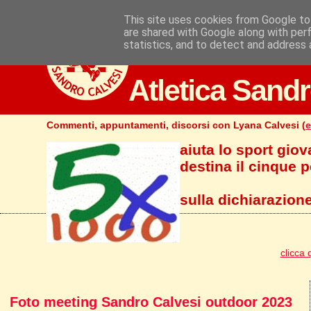
This site uses cookies from Google to 
are shared with Google along with per
statistics, and to detect and address 
Atletica Sandr
Commenti, appuntamenti, discorsi con Lyana Calvesi (
e
aiuta lo sport giov
destina il cinque pe
sulla dichiarazione
clicca 
Foto meeting Sandro Calvesi outdoor 2023