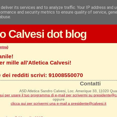
deliver its services and to analyze traffic. Your IP address and 
formance and security metrics to ensure quality of service, gen
abuse.
o Calvesi dot blog
ntra
)
anile!
r mille all'Atletica Calvesi!
 dei redditi scrivi:
91008550070
Contatti
ASD Atletica Sandro Calvesi, Loc. Amerique 33, 11020 Qu
qui per usare il tuo programma di e-mail per scrivermi su presidente@ca
oppure
clicca qui per scrivermi una e-mail a presidente@calvesi.it