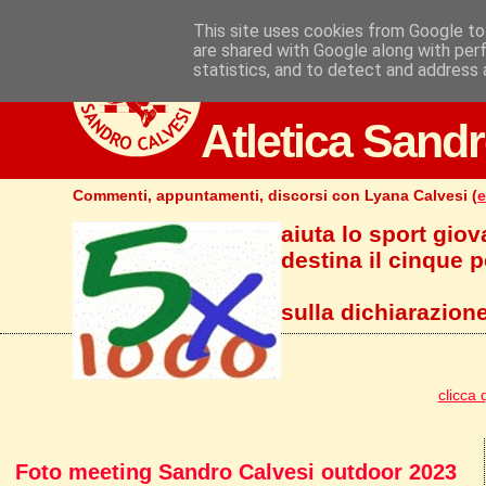
This site uses cookies from Google to 
are shared with Google along with per
statistics, and to detect and address 
Atletica Sandr
Commenti, appuntamenti, discorsi con Lyana Calvesi (
e
aiuta lo sport giov
destina il cinque pe
sulla dichiarazione
clicca 
Foto meeting Sandro Calvesi outdoor 2023