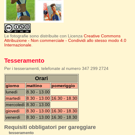
Le fotografie sono distribuite con Licenza
Creative Commons
Attribuzione - Non commerciale - Condividi allo stesso modo 4.0
Internazionale
.
Tesseramento
Per i tesseramenti, telefonate al numero 347 299 2724
Orari
giorno
mattino
pomeriggio
lunedì
8.30 - 13.00
martedì
8.30 - 13.00
16.30 - 18.30
mercoledì
8.30 - 13.00
giovedì
8.30 - 13.00
16.30 - 18.30
venerdì
8.30 - 13.00
16.30 - 18.30
Requisiti obbligatori per gareggiare
tesseramento