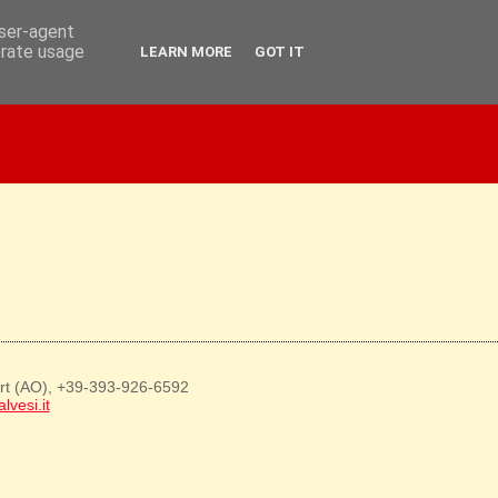
user-agent
erate usage
LEARN MORE
GOT IT
art (AO), +39-393-926-6592
lvesi.it