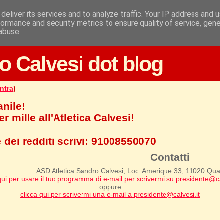
deliver its services and to analyze traffic. Your IP address and 
formance and security metrics to ensure quality of service, gen
abuse.
o Calvesi dot blog
ntra
)
anile!
r mille all'Atletica Calvesi!
 dei redditi scrivi:
91008550070
Contatti
ASD Atletica Sandro Calvesi, Loc. Amerique 33, 11020 Qu
qui per usare il tuo programma di e-mail per scrivermi su presidente@ca
oppure
clicca qui per scrivermi una e-mail a presidente@calvesi.it