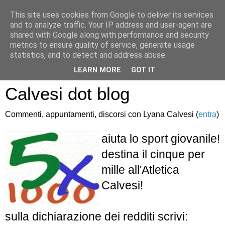
This site uses cookies from Google to deliver its services
and to analyze traffic. Your IP address and user-agent are
shared with Google along with performance and security
metrics to ensure quality of service, generate usage
statistics, and to detect and address abuse.
Atletica Sandro
LEARN MORE
GOT IT
Calvesi dot blog
Commenti, appuntamenti, discorsi con Lyana Calvesi (
entra
)
aiuta lo sport giovanile!
destina il cinque per
mille all'Atletica
Calvesi!
sulla dichiarazione dei redditi scrivi: