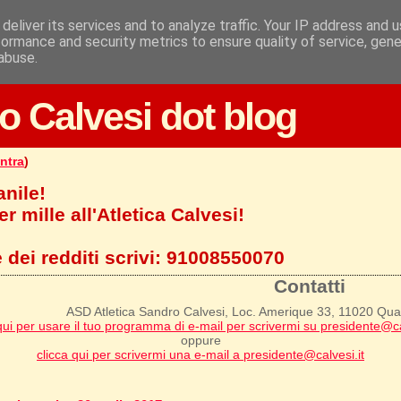
deliver its services and to analyze traffic. Your IP address and 
formance and security metrics to ensure quality of service, gen
abuse.
o Calvesi dot blog
ntra
)
anile!
r mille all'Atletica Calvesi!
 dei redditi scrivi:
91008550070
Contatti
ASD Atletica Sandro Calvesi, Loc. Amerique 33, 11020 Qu
qui per usare il tuo programma di e-mail per scrivermi su presidente@ca
oppure
clicca qui per scrivermi una e-mail a presidente@calvesi.it