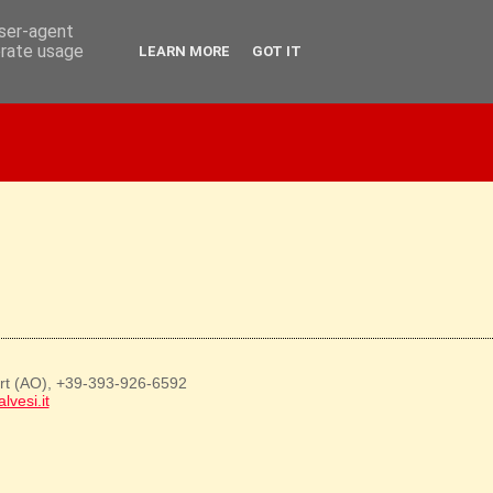
user-agent
erate usage
LEARN MORE
GOT IT
art (AO), +39-393-926-6592
lvesi.it