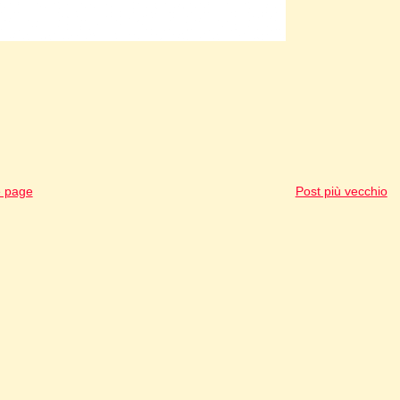
 page
Post più vecchio