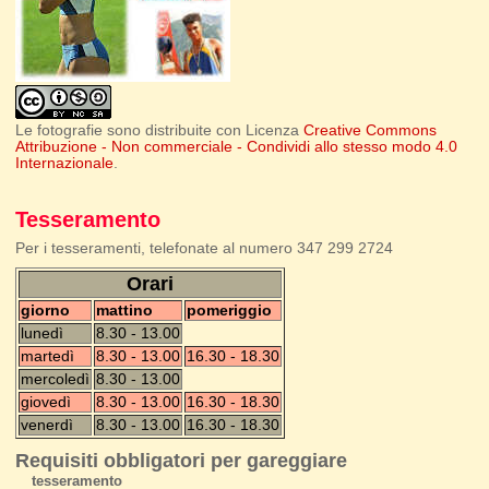
Le fotografie sono distribuite con Licenza
Creative Commons
Attribuzione - Non commerciale - Condividi allo stesso modo 4.0
Internazionale
.
Tesseramento
Per i tesseramenti, telefonate al numero 347 299 2724
Orari
giorno
mattino
pomeriggio
lunedì
8.30 - 13.00
martedì
8.30 - 13.00
16.30 - 18.30
mercoledì
8.30 - 13.00
giovedì
8.30 - 13.00
16.30 - 18.30
venerdì
8.30 - 13.00
16.30 - 18.30
Requisiti obbligatori per gareggiare
tesseramento