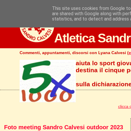
This site uses cookies from Google to 
are shared with Google along with per
statistics, and to detect and address 
Atletica Sandr
Commenti, appuntamenti, discorsi con Lyana Calvesi (
e
aiuta lo sport giov
destina il cinque pe
sulla dichiarazione
clicca 
Foto meeting Sandro Calvesi outdoor 2023