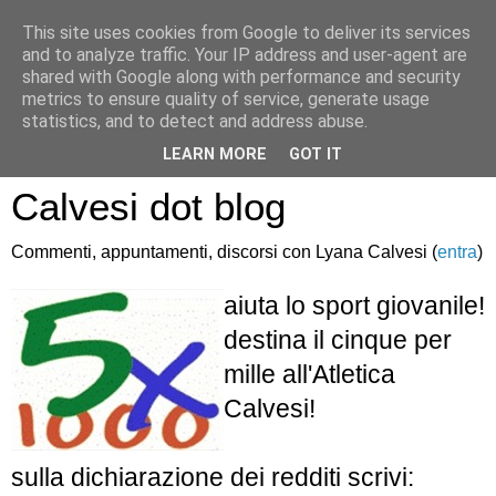
This site uses cookies from Google to deliver its services
and to analyze traffic. Your IP address and user-agent are
shared with Google along with performance and security
metrics to ensure quality of service, generate usage
statistics, and to detect and address abuse.
Atletica Sandro
LEARN MORE
GOT IT
Calvesi dot blog
Commenti, appuntamenti, discorsi con Lyana Calvesi (
entra
)
aiuta lo sport giovanile!
destina il cinque per
mille all'Atletica
Calvesi!
sulla dichiarazione dei redditi scrivi: