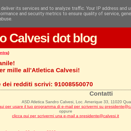
deliver its services and to analyze traffic. Your IP address and 
formance and security metrics to ensure quality of service, gen
abuse.
o Calvesi dot blog
ntra
)
anile!
r mille all'Atletica Calvesi!
 dei redditi scrivi:
91008550070
Contatti
ASD Atletica Sandro Calvesi, Loc. Amerique 33, 11020 Qu
qui per usare il tuo programma di e-mail per scrivermi su presidente@ca
oppure
clicca qui per scrivermi una e-mail a presidente@calvesi.it