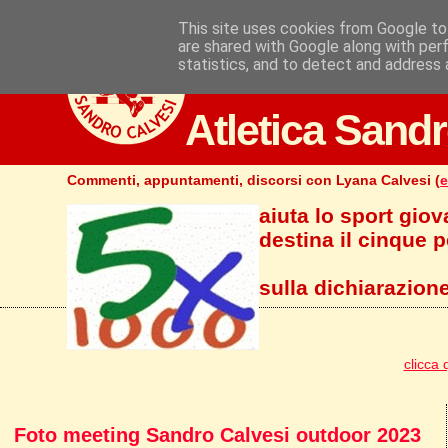
This site uses cookies from Google to 
are shared with Google along with per
statistics, and to detect and address 
Atletica Sandr
Commenti, appuntamenti, discorsi con Lyana Calvesi (
e
aiuta lo sport giov
destina il cinque pe
sulla dichiarazione
clicca 
Foto meeting Sandro Calvesi outdoor 2023