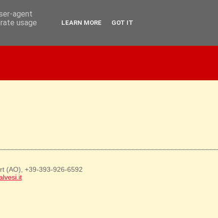
user-agent
erate usage
LEARN MORE
GOT IT
art (AO), +39-393-926-6592
lvesi.it