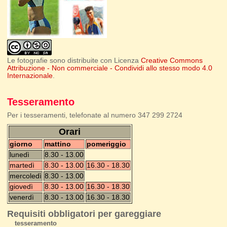
Le fotografie sono distribuite con Licenza
Creative Commons
Attribuzione - Non commerciale - Condividi allo stesso modo 4.0
Internazionale
.
Tesseramento
Per i tesseramenti, telefonate al numero 347 299 2724
Orari
giorno
mattino
pomeriggio
lunedì
8.30 - 13.00
martedì
8.30 - 13.00
16.30 - 18.30
mercoledì
8.30 - 13.00
giovedì
8.30 - 13.00
16.30 - 18.30
venerdì
8.30 - 13.00
16.30 - 18.30
Requisiti obbligatori per gareggiare
tesseramento