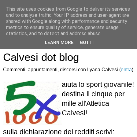
This site uses cookies from Google to deliver its services
and to analyze traffic. Your IP address and user-agent are
shared with Google along with performance and security
metrics to ensure quality of service, generate usage
statistics, and to detect and address abuse.
Atletica Sandro
LEARN MORE
GOT IT
Calvesi dot blog
Commenti, appuntamenti, discorsi con Lyana Calvesi (
entra
)
aiuta lo sport giovanile!
destina il cinque per
mille all'Atletica
Calvesi!
sulla dichiarazione dei redditi scrivi: