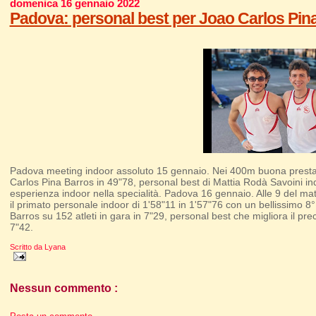
domenica 16 gennaio 2022
Padova: personal best per Joao Carlos Pina
Padova meeting indoor assoluto 15 gennaio. Nei 400m buona prestazio
Carlos Pina Barros in 49"78, personal best di Mattia Rodà Savoini in
esperienza indoor nella specialità. Padova 16 gennaio. Alle 9 del m
il primato personale indoor di 1'58"11 in 1'57"76 con un bellissimo 
Barros su 152 atleti in gara in 7"29, personal best che migliora il p
7"42.
Scritto da
Lyana
Nessun commento :