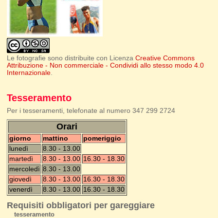
Le fotografie sono distribuite con Licenza
Creative Commons
Attribuzione - Non commerciale - Condividi allo stesso modo 4.0
Internazionale
.
Tesseramento
Per i tesseramenti, telefonate al numero 347 299 2724
Orari
giorno
mattino
pomeriggio
lunedì
8.30 - 13.00
martedì
8.30 - 13.00
16.30 - 18.30
mercoledì
8.30 - 13.00
giovedì
8.30 - 13.00
16.30 - 18.30
venerdì
8.30 - 13.00
16.30 - 18.30
Requisiti obbligatori per gareggiare
tesseramento