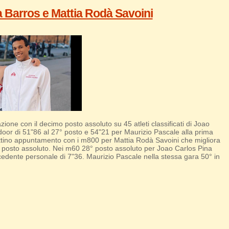
 Barros e Mattia Rodà Savoini
ne con il decimo posto assoluto su 45 atleti classificati di Joao
door di 51"86 al 27° posto e 54"21 per Maurizio Pascale alla prima
attino appuntamento con i m800 per Mattia Rodà Savoini che migliora
8° posto assoluto. Nei m60 28° posto assoluto per Joao Carlos Pina
recedente personale di 7"36. Maurizio Pascale nella stessa gara 50° in