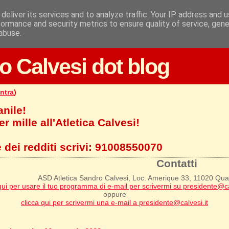
deliver its services and to analyze traffic. Your IP address and 
formance and security metrics to ensure quality of service, gen
abuse.
o Calvesi dot blog
ntra
)
anile!
r mille all'Atletica Calvesi!
 dei redditi scrivi:
91008550070
Contatti
ASD Atletica Sandro Calvesi, Loc. Amerique 33, 11020 Qu
qui per usare il tuo programma di e-mail per scrivermi su presidente@ca
oppure
clicca qui per scrivermi una e-mail a presidente@calvesi.it