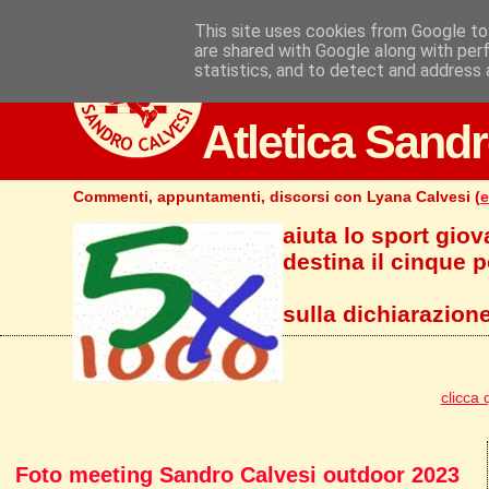
This site uses cookies from Google to 
are shared with Google along with per
statistics, and to detect and address 
Atletica Sandr
Commenti, appuntamenti, discorsi con Lyana Calvesi (
e
aiuta lo sport giov
destina il cinque pe
sulla dichiarazione
clicca 
Foto meeting Sandro Calvesi outdoor 2023