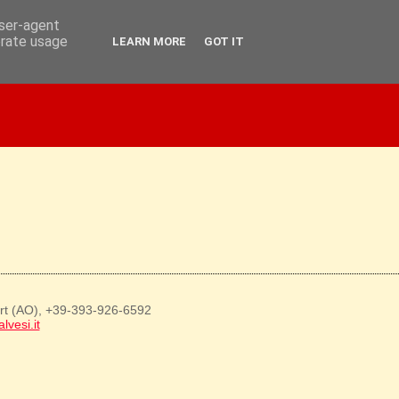
user-agent
erate usage
LEARN MORE
GOT IT
art (AO), +39-393-926-6592
lvesi.it