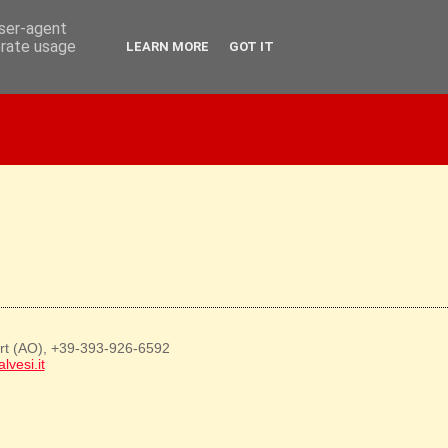
user-agent
erate usage
LEARN MORE
GOT IT
art (AO), +39-393-926-6592
lvesi.it