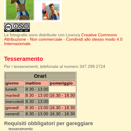
Le fotografie sono distribuite con Licenza
Creative Commons
Attribuzione - Non commerciale - Condividi allo stesso modo 4.0
Internazionale
.
Tesseramento
Per i tesseramenti, telefonate al numero 347 299 2724
Orari
giorno
mattino
pomeriggio
lunedì
8.30 - 13.00
martedì
8.30 - 13.00
16.30 - 18.30
mercoledì
8.30 - 13.00
giovedì
8.30 - 13.00
16.30 - 18.30
venerdì
8.30 - 13.00
16.30 - 18.30
Requisiti obbligatori per gareggiare
tesseramento