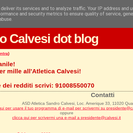
deliver its services and to analyze traffic. Your IP address and 
formance and security metrics to ensure quality of service, gen
abuse.
o Calvesi dot blog
ntra
)
anile!
r mille all'Atletica Calvesi!
 dei redditi scrivi:
91008550070
Contatti
ASD Atletica Sandro Calvesi, Loc. Amerique 33, 11020 Qu
qui per usare il tuo programma di e-mail per scrivermi su presidente@ca
oppure
clicca qui per scrivermi una e-mail a presidente@calvesi.it