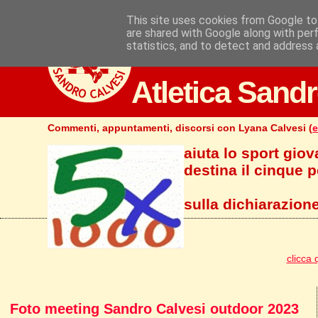
This site uses cookies from Google to 
are shared with Google along with per
statistics, and to detect and address 
Atletica Sandr
Commenti, appuntamenti, discorsi con Lyana Calvesi (
e
aiuta lo sport giov
destina il cinque pe
sulla dichiarazione
clicca 
Foto meeting Sandro Calvesi outdoor 2023