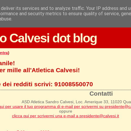
deliver its services and to analyze traffic. Your IP address and 
formance and security metrics to ensure quality of service, gen
abuse.
o Calvesi dot blog
ntra
)
anile!
r mille all'Atletica Calvesi!
 dei redditi scrivi:
91008550070
Contatti
ASD Atletica Sandro Calvesi, Loc. Amerique 33, 11020 Qu
qui per usare il tuo programma di e-mail per scrivermi su presidente@ca
oppure
clicca qui per scrivermi una e-mail a presidente@calvesi.it