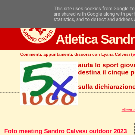
This site uses cookies from Google to 
are shared with Google along with per
statistics, and to detect and address 
Atletica Sandr
Commenti, appuntamenti, discorsi con Lyana Calvesi (
e
aiuta lo sport giov
destina il cinque pe
sulla dichiarazione
clicca 
Foto meeting Sandro Calvesi outdoor 2023