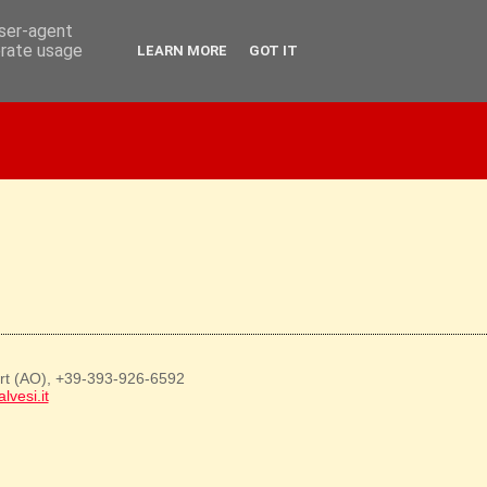
user-agent
erate usage
LEARN MORE
GOT IT
art (AO), +39-393-926-6592
lvesi.it