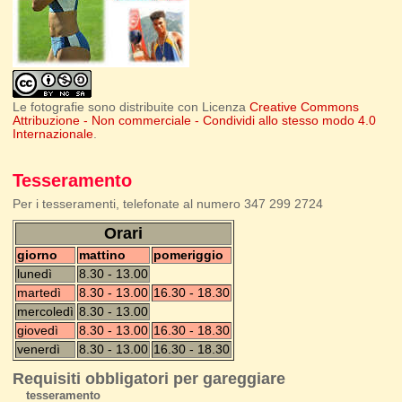
Le fotografie sono distribuite con Licenza
Creative Commons
Attribuzione - Non commerciale - Condividi allo stesso modo 4.0
Internazionale
.
Tesseramento
Per i tesseramenti, telefonate al numero 347 299 2724
Orari
giorno
mattino
pomeriggio
lunedì
8.30 - 13.00
martedì
8.30 - 13.00
16.30 - 18.30
mercoledì
8.30 - 13.00
giovedì
8.30 - 13.00
16.30 - 18.30
venerdì
8.30 - 13.00
16.30 - 18.30
Requisiti obbligatori per gareggiare
tesseramento