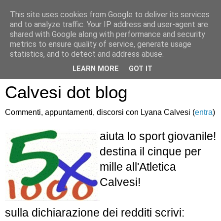
This site uses cookies from Google to deliver its services
and to analyze traffic. Your IP address and user-agent are
shared with Google along with performance and security
metrics to ensure quality of service, generate usage
statistics, and to detect and address abuse.
Atletica Sandro
LEARN MORE
GOT IT
Calvesi dot blog
Commenti, appuntamenti, discorsi con Lyana Calvesi (
entra
)
aiuta lo sport giovanile!
destina il cinque per
mille all'Atletica
Calvesi!
sulla dichiarazione dei redditi scrivi: