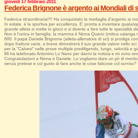
giovedì 17 febbraio 2011
Federica Brignone è argento ai Mondiali di sc
Federica straordinaria!!!! Ha conquistato la medaglia d'argento ai mo
In estate, è la sportiva per eccellenza. E' pronta a inventare qualun
grande atleta si mette in gioco e si diverte a fare tutte le specialità d
Non è l'unica in famiglia, la mamma è Ninna Quario (mitica valanga r
800. Il papà Daniele Brignone (atleta-allenatore di sci) si prodiga con 
dopo fratture varie, a breve dimostrerà il suo grande valore nello scì
per la "Calvesi" nelle prove multiple prediligendo, lungo, velocità e gia
Mi ha telefonato Antonino Lo Nano per darmi la notizia e mi sono em
Congratulazioni a Ninna e Daniele. Lo vogliamo dare un pò di merito anc
senza pretese e col gusto di fare anche le cose faticose col sorriso?