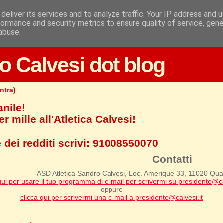
deliver its services and to analyze traffic. Your IP address and 
formance and security metrics to ensure quality of service, gen
abuse.
o Calvesi dot blog
ntra
)
anile!
r mille all'Atletica Calvesi!
 dei redditi scrivi:
91008550070
Contatti
ASD Atletica Sandro Calvesi, Loc. Amerique 33, 11020 Qu
qui per usare il tuo programma di e-mail per scrivermi su presidente@ca
oppure
clicca qui per scrivermi una e-mail a presidente@calvesi.it