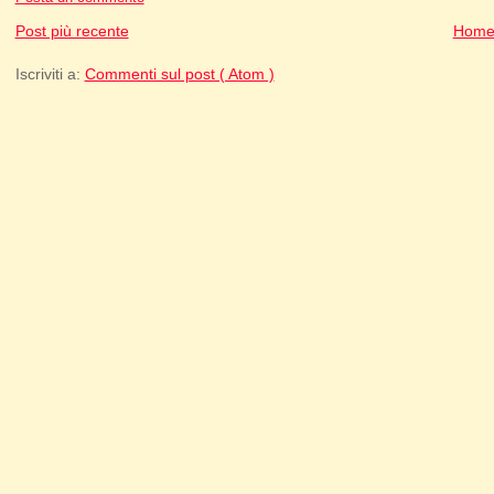
Post più recente
Home
Iscriviti a:
Commenti sul post ( Atom )