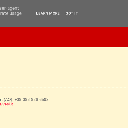
user-agent
erate usage
LEARN MORE
GOT IT
art (AO), +39-393-926-6592
lvesi.it