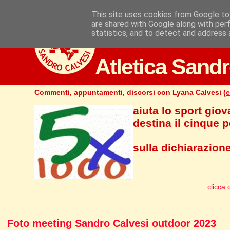
This site uses cookies from Google to 
are shared with Google along with per
statistics, and to detect and address 
Atletica Sandr
Commenti, appuntamenti, discorsi con Lyana Calvesi (
e
aiuta lo sport giov
destina il cinque pe
sulla dichiarazione
clicca 
Foto meeting Sandro Calvesi outdoor 2023