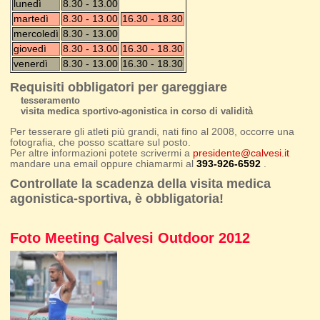
lunedì
8.30 - 13.00
martedì
8.30 - 13.00
16.30 - 18.30
mercoledì
8.30 - 13.00
giovedì
8.30 - 13.00
16.30 - 18.30
venerdì
8.30 - 13.00
16.30 - 18.30
Requisiti obbligatori per gareggiare
tesseramento
visita medica sportivo-agonistica in corso di validità
Per tesserare gli atleti più grandi, nati fino al 2008, occorre una
fotografia, che posso scattare sul posto.
Per altre informazioni potete scrivermi a
presidente@calvesi.it
mandare una email oppure chiamarmi al
393-926-6592
.
Controllate la scadenza della visita medica
agonistica-sportiva, è obbligatoria!
Foto Meeting Calvesi Outdoor 2012