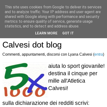
This site uses cookies from Google to deliver its services
and to analyze traffic. Your IP address and user-agent are
shared with Google along with performance and security
metrics to ensure quality of service, generate usage
statistics, and to detect and address abuse.
Atletica Sandro
LEARN MORE
GOT IT
Calvesi dot blog
Commenti, appuntamenti, discorsi con Lyana Calvesi (
entra
)
aiuta lo sport giovanile!
destina il cinque per
mille all'Atletica
Calvesi!
sulla dichiarazione dei redditi scrivi: