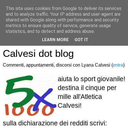
This site uses cookies from Google to deliver its services
and to analyze traffic. Your IP address and user-agent are
shared with Google along with performance and security
metrics to ensure quality of service, generate usage
statistics, and to detect and address abuse.
Atletica Sandro
LEARN MORE
GOT IT
Calvesi dot blog
Commenti, appuntamenti, discorsi con Lyana Calvesi (
entra
)
aiuta lo sport giovanile!
destina il cinque per
mille all'Atletica
Calvesi!
sulla dichiarazione dei redditi scrivi: