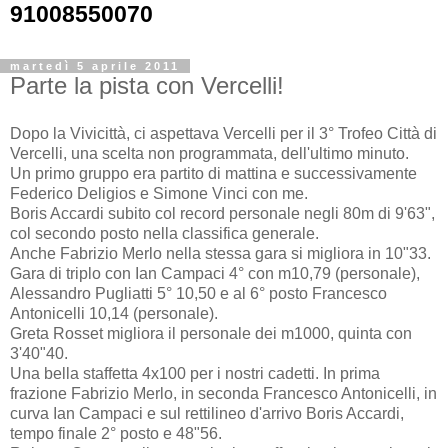
91008550070
martedì 5 aprile 2011
Parte la pista con Vercelli!
Dopo la Vivicittà, ci aspettava Vercelli per il 3° Trofeo Città di
Vercelli, una scelta non programmata, dell'ultimo minuto.
Un primo gruppo era partito di mattina e successivamente
Federico Deligios e Simone Vinci con me.
Boris Accardi subito col record personale negli 80m di 9'63",
col secondo posto nella classifica generale.
Anche Fabrizio Merlo nella stessa gara si migliora in 10"33.
Gara di triplo con Ian Campaci 4° con m10,79 (personale),
Alessandro Pugliatti 5° 10,50 e al 6° posto Francesco
Antonicelli 10,14 (personale).
Greta Rosset migliora il personale dei m1000, quinta con
3'40"40.
Una bella staffetta 4x100 per i nostri cadetti. In prima
frazione Fabrizio Merlo, in seconda Francesco Antonicelli, in
curva Ian Campaci e sul rettilineo d'arrivo Boris Accardi,
tempo finale 2° posto e 48"56.