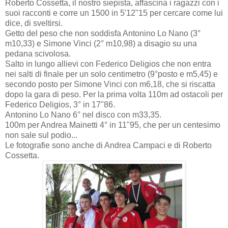
Roberto Cossetta, il nostro siepista, affascina i ragazzi con i
suoi racconti e corre un 1500 in 5'12"15 per cercare come lui
dice, di sveltirsi.
Getto del peso che non soddisfa Antonino Lo Nano (3°
m10,33) e Simone Vinci (2° m10,98) a disagio su una
pedana scivolosa.
Salto in lungo allievi con Federico Deligios che non entra
nei salti di finale per un solo centimetro (9°posto e m5,45) e
secondo posto per Simone Vinci con m6,18, che si riscatta
dopo la gara di peso. Per la prima volta 110m ad ostacoli per
Federico Deligios, 3° in 17"86.
Antonino Lo Nano 6° nel disco con m33,35.
100m per Andrea Mainetti 4° in 11"95, che per un centesimo
non sale sul podio...
Le fotografie sono anche di Andrea Campaci e di Roberto
Cossetta.