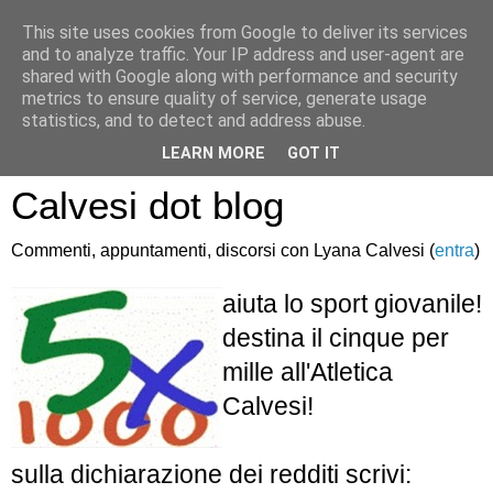
This site uses cookies from Google to deliver its services
and to analyze traffic. Your IP address and user-agent are
shared with Google along with performance and security
metrics to ensure quality of service, generate usage
statistics, and to detect and address abuse.
Atletica Sandro
LEARN MORE
GOT IT
Calvesi dot blog
Commenti, appuntamenti, discorsi con Lyana Calvesi (
entra
)
aiuta lo sport giovanile!
destina il cinque per
mille all'Atletica
Calvesi!
sulla dichiarazione dei redditi scrivi: