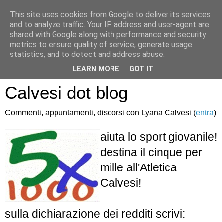
This site uses cookies from Google to deliver its services
and to analyze traffic. Your IP address and user-agent are
shared with Google along with performance and security
metrics to ensure quality of service, generate usage
statistics, and to detect and address abuse.
Atletica Sandro
LEARN MORE
GOT IT
Calvesi dot blog
Commenti, appuntamenti, discorsi con Lyana Calvesi (
entra
)
aiuta lo sport giovanile!
destina il cinque per
mille all'Atletica
Calvesi!
sulla dichiarazione dei redditi scrivi: