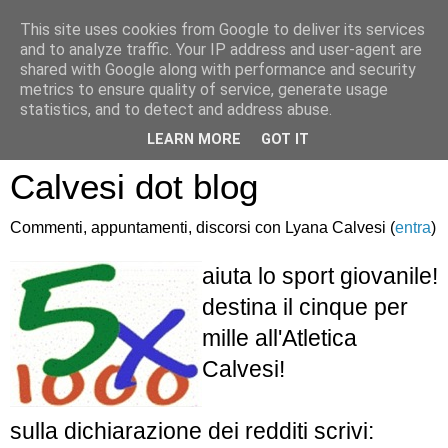
This site uses cookies from Google to deliver its services
and to analyze traffic. Your IP address and user-agent are
shared with Google along with performance and security
metrics to ensure quality of service, generate usage
statistics, and to detect and address abuse.
Atletica Sandro
LEARN MORE
GOT IT
Calvesi dot blog
Commenti, appuntamenti, discorsi con Lyana Calvesi (
entra
)
aiuta lo sport giovanile!
destina il cinque per
mille all'Atletica
Calvesi!
sulla dichiarazione dei redditi scrivi: