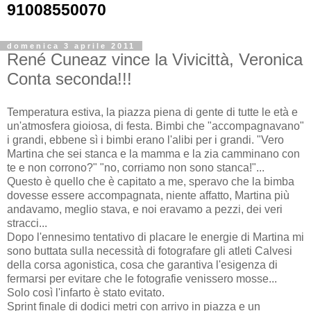
91008550070
domenica 3 aprile 2011
René Cuneaz vince la Vivicittà, Veronica
Conta seconda!!!
Temperatura estiva, la piazza piena di gente di tutte le età e
un'atmosfera gioiosa, di festa. Bimbi che "accompagnavano"
i grandi, ebbene sì i bimbi erano l'alibi per i grandi. "Vero
Martina che sei stanca e la mamma e la zia camminano con
te e non corrono?" "no, corriamo non sono stanca!"...
Questo è quello che è capitato a me, speravo che la bimba
dovesse essere accompagnata, niente affatto, Martina più
andavamo, meglio stava, e noi eravamo a pezzi, dei veri
stracci...
Dopo l'ennesimo tentativo di placare le energie di Martina mi
sono buttata sulla necessità di fotografare gli atleti Calvesi
della corsa agonistica, cosa che garantiva l'esigenza di
fermarsi per evitare che le fotografie venissero mosse...
Solo così l'infarto è stato evitato.
Sprint finale di dodici metri con arrivo in piazza e un