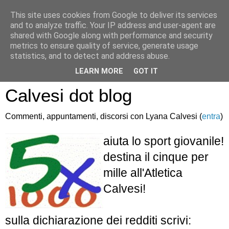
This site uses cookies from Google to deliver its services
and to analyze traffic. Your IP address and user-agent are
shared with Google along with performance and security
metrics to ensure quality of service, generate usage
statistics, and to detect and address abuse.
Atletica Sandro
LEARN MORE
GOT IT
Calvesi dot blog
Commenti, appuntamenti, discorsi con Lyana Calvesi (
entra
)
aiuta lo sport giovanile!
destina il cinque per
mille all'Atletica
Calvesi!
sulla dichiarazione dei redditi scrivi: