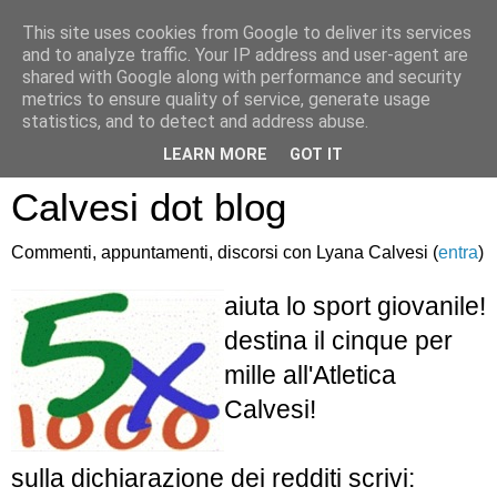
This site uses cookies from Google to deliver its services
and to analyze traffic. Your IP address and user-agent are
shared with Google along with performance and security
metrics to ensure quality of service, generate usage
statistics, and to detect and address abuse.
Atletica Sandro
LEARN MORE
GOT IT
Calvesi dot blog
Commenti, appuntamenti, discorsi con Lyana Calvesi (
entra
)
aiuta lo sport giovanile!
destina il cinque per
mille all'Atletica
Calvesi!
sulla dichiarazione dei redditi scrivi: