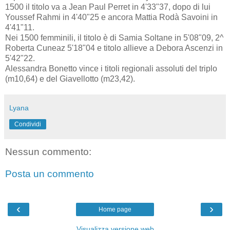
1500 il titolo va a Jean Paul Perret in 4'33"37, dopo di lui
Youssef Rahmi in 4'40"25 e ancora Mattia Rodà Savoini in
4'41"11.
Nei 1500 femminili, il titolo è di Samia Soltane in 5'08"09, 2^
Roberta Cuneaz 5'18"04 e titolo allieve a Debora Ascenzi in
5'42"22.
Alessandra Bonetto vince i titoli regionali assoluti del triplo
(m10,64) e del Giavellotto (m23,42).
Lyana
Condividi
Nessun commento:
Posta un commento
‹
›
Home page
Visualizza versione web