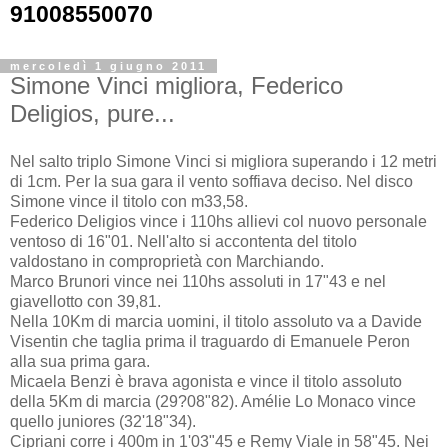
91008550070
mercoledì 1 giugno 2011
Simone Vinci migliora, Federico
Deligios, pure...
Nel salto triplo Simone Vinci si migliora superando i 12 metri
di 1cm. Per la sua gara il vento soffiava deciso. Nel disco
Simone vince il titolo con m33,58.
Federico Deligios vince i 110hs allievi col nuovo personale
ventoso di 16"01. Nell'alto si accontenta del titolo
valdostano in comproprietà con Marchiando.
Marco Brunori vince nei 110hs assoluti in 17"43 e nel
giavellotto con 39,81.
Nella 10Km di marcia uomini, il titolo assoluto va a Davide
Visentin che taglia prima il traguardo di Emanuele Peron
alla sua prima gara.
Micaela Benzi è brava agonista e vince il titolo assoluto
della 5Km di marcia (29?08"82). Amélie Lo Monaco vince
quello juniores (32'18"34).
Cipriani corre i 400m in 1'03"45 e Remy Viale in 58"45. Nei