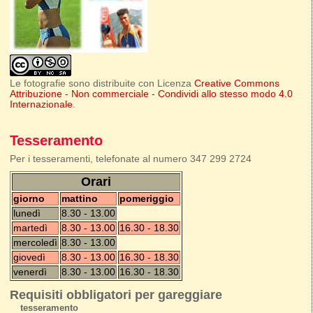
Le fotografie sono distribuite con Licenza
Creative Commons
Attribuzione - Non commerciale - Condividi allo stesso modo 4.0
Internazionale
.
Tesseramento
Per i tesseramenti, telefonate al numero 347 299 2724
Orari
giorno
mattino
pomeriggio
lunedì
8.30 - 13.00
martedì
8.30 - 13.00
16.30 - 18.30
mercoledì
8.30 - 13.00
giovedì
8.30 - 13.00
16.30 - 18.30
venerdì
8.30 - 13.00
16.30 - 18.30
Requisiti obbligatori per gareggiare
tesseramento