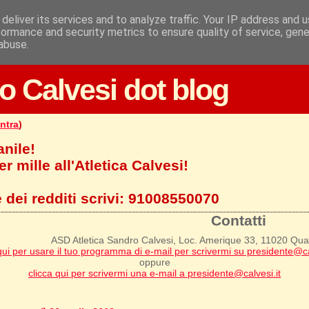
deliver its services and to analyze traffic. Your IP address and 
formance and security metrics to ensure quality of service, gen
abuse.
o Calvesi dot blog
ntra
)
anile!
r mille all'Atletica Calvesi!
 dei redditi scrivi:
91008550070
Contatti
ASD Atletica Sandro Calvesi, Loc. Amerique 33, 11020 Qu
qui per usare il tuo programma di e-mail per scrivermi su presidente@ca
oppure
clicca qui per scrivermi una e-mail a presidente@calvesi.it