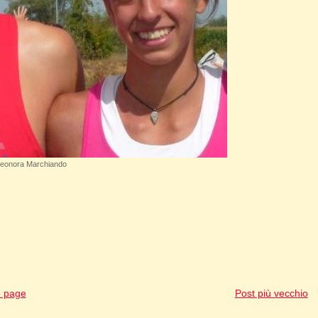
eonora Marchiando
 page
Post più vecchio