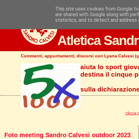
This site uses cookies from Google to 
are shared with Google along with per
statistics, and to detect and address 
Atletica Sandr
Commenti, appuntamenti, discorsi con Lyana Calvesi (
e
aiuta lo sport giov
destina il cinque pe
sulla dichiarazione
clicca 
Foto meeting Sandro Calvesi outdoor 2023