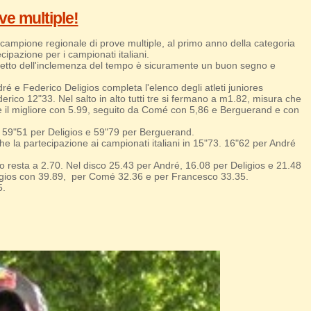
ve multiple!
 campione regionale di prove multiple, al primo anno della categoria
ipazione per i campionati italiani.
 a dispetto dell'inclemenza del tempo è sicuramente un buon segno e
 e Federico Deligios completa l'elenco degli atleti juniores
rico 12"33. Nel salto in alto tutti tre si fermano a m1.82, misura che
 è il migliore con 5.99, seguito da Comé con 5,86 e Berguerand e con
 59"51 per Deligios e 59"79 per Berguerand.
e la partecipazione ai campionati italiani in 15"73. 16"62 per André
o resta a 2.70. Nel disco 25.43 per André, 16.08 per Deligios e 21.48
eligios con 39.89, per Comé 32.36 e per Francesco 33.35.
5.