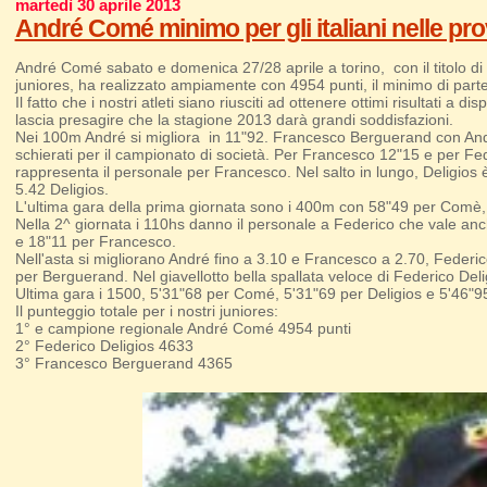
martedì 30 aprile 2013
André Comé minimo per gli italiani nelle pro
André Comé sabato e domenica 27/28 aprile a torino, con il titolo di
juniores, ha realizzato ampiamente con 4954 punti, il minimo di partec
Il fatto che i nostri atleti siano riusciti ad ottenere ottimi risultati
lascia presagire che la stagione 2013 darà grandi soddisfazioni.
Nei 100m André si migliora in 11"92. Francesco Berguerand con André
schierati per il campionato di società. Per Francesco 12"15 e per Fede
rappresenta il personale per Francesco. Nel salto in lungo, Deligios
5.42 Deligios.
L'ultima gara della prima giornata sono i 400m con 58"49 per Comè,
Nella 2^ giornata i 110hs danno il personale a Federico che vale anch
e 18"11 per Francesco.
Nell'asta si migliorano André fino a 3.10 e Francesco a 2.70, Federic
per Berguerand. Nel giavellotto bella spallata veloce di Federico D
Ultima gara i 1500, 5'31"68 per Comé, 5'31"69 per Deligios e 5'46"9
Il punteggio totale per i nostri juniores:
1° e campione regionale André Comé 4954 punti
2° Federico Deligios 4633
3° Francesco Berguerand 4365