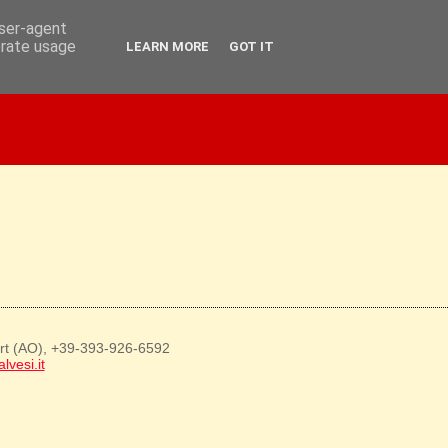
user-agent
erate usage
LEARN MORE
GOT IT
art (AO), +39-393-926-6592
lvesi.it