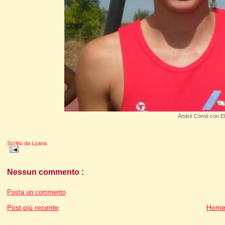
André Comé con El
Scritto da
Lyana
Nessun commento :
Posta un commento
Post più recente
Home