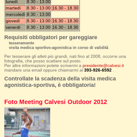
lunedì
8.30 - 13.00
martedì
8.30 - 13.00
16.30 - 18.30
mercoledì
8.30 - 13.00
giovedì
8.30 - 13.00
16.30 - 18.30
venerdì
8.30 - 13.00
16.30 - 18.30
Requisiti obbligatori per gareggiare
tesseramento
visita medica sportivo-agonistica in corso di validità
Per tesserare gli atleti più grandi, nati fino al 2008, occorre una
fotografia, che posso scattare sul posto.
Per altre informazioni potete scrivermi a
presidente@calvesi.it
mandare una email oppure chiamarmi al
393-926-6592
.
Controllate la scadenza della visita medica
agonistica-sportiva, è obbligatoria!
Foto Meeting Calvesi Outdoor 2012