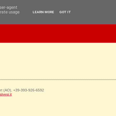
user-agent
erate usage
LEARN MORE
GOT IT
art (AO), +39-393-926-6592
lvesi.it