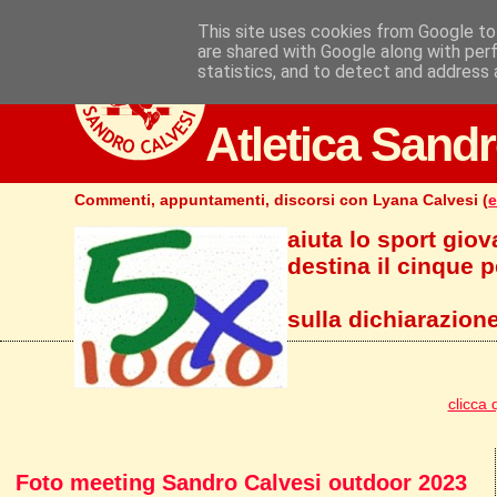
This site uses cookies from Google to 
are shared with Google along with per
statistics, and to detect and address 
Atletica Sandr
Commenti, appuntamenti, discorsi con Lyana Calvesi (
e
aiuta lo sport giov
destina il cinque pe
sulla dichiarazione
clicca 
Foto meeting Sandro Calvesi outdoor 2023