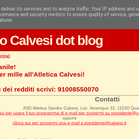
deliver its services and to analyze traffic. Your IP address and 
formance and security metrics to ensure quality of service, gen
abuse.
o Calvesi dot blog
ntra
)
anile!
r mille all'Atletica Calvesi!
 dei redditi scrivi:
91008550070
Contatti
ASD Atletica Sandro Calvesi, Loc. Amerique 33, 11020 Qu
qui per usare il tuo programma di e-mail per scrivermi su presidente@ca
oppure
clicca qui per scrivermi una e-mail a presidente@calvesi.it