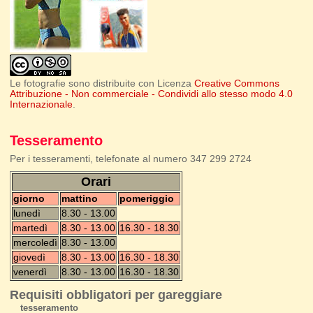
Le fotografie sono distribuite con Licenza
Creative Commons
Attribuzione - Non commerciale - Condividi allo stesso modo 4.0
Internazionale
.
Tesseramento
Per i tesseramenti, telefonate al numero 347 299 2724
Orari
giorno
mattino
pomeriggio
lunedì
8.30 - 13.00
martedì
8.30 - 13.00
16.30 - 18.30
mercoledì
8.30 - 13.00
giovedì
8.30 - 13.00
16.30 - 18.30
venerdì
8.30 - 13.00
16.30 - 18.30
Requisiti obbligatori per gareggiare
tesseramento