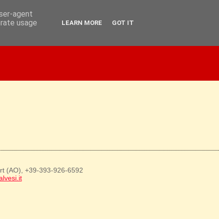
user-agent
erate usage
LEARN MORE
GOT IT
art (AO), +39-393-926-6592
lvesi.it