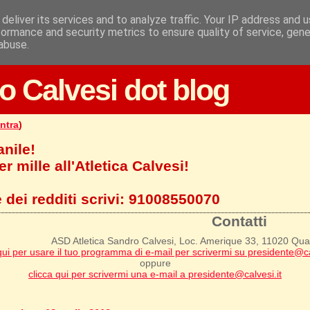
deliver its services and to analyze traffic. Your IP address and 
formance and security metrics to ensure quality of service, gen
abuse.
o Calvesi dot blog
ntra
)
anile!
r mille all'Atletica Calvesi!
 dei redditi scrivi:
91008550070
Contatti
ASD Atletica Sandro Calvesi, Loc. Amerique 33, 11020 Qu
qui per usare il tuo programma di e-mail per scrivermi su presidente@ca
oppure
clicca qui per scrivermi una e-mail a presidente@calvesi.it