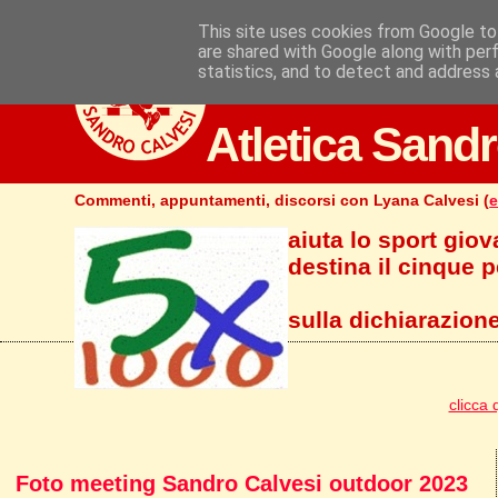
This site uses cookies from Google to 
are shared with Google along with per
statistics, and to detect and address 
Atletica Sandr
Commenti, appuntamenti, discorsi con Lyana Calvesi (
e
aiuta lo sport giov
destina il cinque pe
sulla dichiarazione
clicca 
Foto meeting Sandro Calvesi outdoor 2023