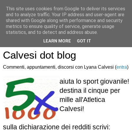
This site uses cookies from Google to deliver its services
and to analyze traffic. Your IP address and user-agent are
shared with Google along with performance and security
metrics to ensure quality of service, generate usage
statistics, and to detect and address abuse.
Atletica Sandro
LEARN MORE
GOT IT
Calvesi dot blog
Commenti, appuntamenti, discorsi con Lyana Calvesi (
entra
)
aiuta lo sport giovanile!
destina il cinque per
mille all'Atletica
Calvesi!
sulla dichiarazione dei redditi scrivi: