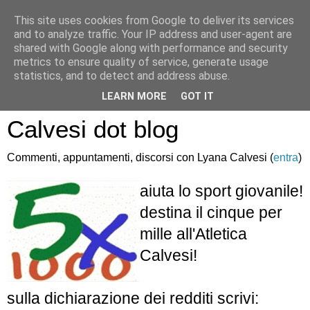
This site uses cookies from Google to deliver its services
and to analyze traffic. Your IP address and user-agent are
shared with Google along with performance and security
metrics to ensure quality of service, generate usage
statistics, and to detect and address abuse.
Atletica Sandro
LEARN MORE
GOT IT
Calvesi dot blog
Commenti, appuntamenti, discorsi con Lyana Calvesi (
entra
)
aiuta lo sport giovanile!
destina il cinque per
mille all'Atletica
Calvesi!
sulla dichiarazione dei redditi scrivi: