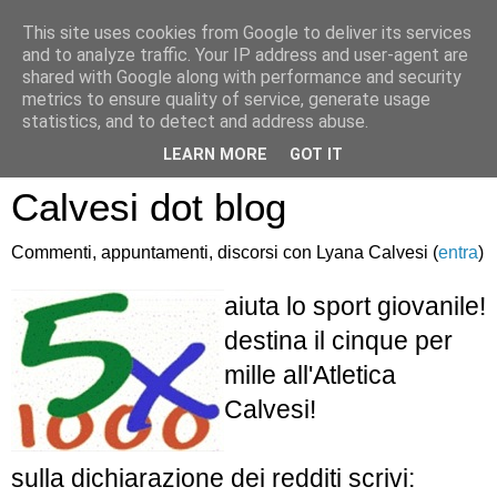
This site uses cookies from Google to deliver its services
and to analyze traffic. Your IP address and user-agent are
shared with Google along with performance and security
metrics to ensure quality of service, generate usage
statistics, and to detect and address abuse.
Atletica Sandro
LEARN MORE
GOT IT
Calvesi dot blog
Commenti, appuntamenti, discorsi con Lyana Calvesi (
entra
)
aiuta lo sport giovanile!
destina il cinque per
mille all'Atletica
Calvesi!
sulla dichiarazione dei redditi scrivi: