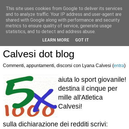
This site uses cookies from Google to deliver its services
and to analyze traffic. Your IP address and user-agent are
shared with Google along with performance and security
metrics to ensure quality of service, generate usage
statistics, and to detect and address abuse.
Atletica Sandro
LEARN MORE
GOT IT
Calvesi dot blog
Commenti, appuntamenti, discorsi con Lyana Calvesi (
entra
)
aiuta lo sport giovanile!
destina il cinque per
mille all'Atletica
Calvesi!
sulla dichiarazione dei redditi scrivi: